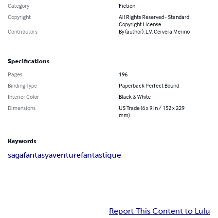
Category
Fiction
Copyright
All Rights Reserved - Standard
Copyright License
Contributors
By (author): L.V. Cervera Merino
Specifications
Pages
196
Binding Type
Paperback Perfect Bound
Interior Color
Black & White
Dimensions
US Trade (6 x 9 in / 152 x 229
mm)
Keywords
saga
fantasy
aventure
fantastique
Report This Content to Lulu