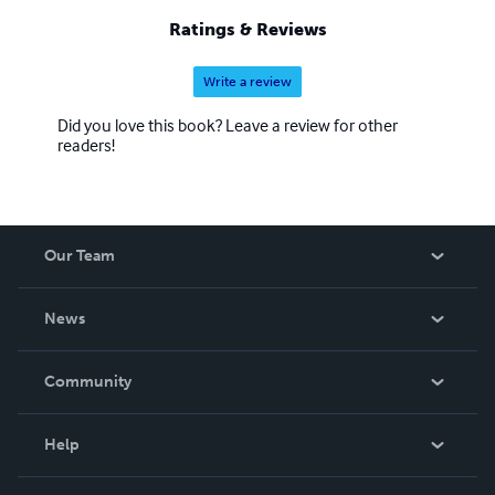
Ratings & Reviews
Write a review
Did you love this book? Leave a review for other
readers!
Our Team
About Us
News
Careers
In The News
Community
Events
Blog
Help
Videos