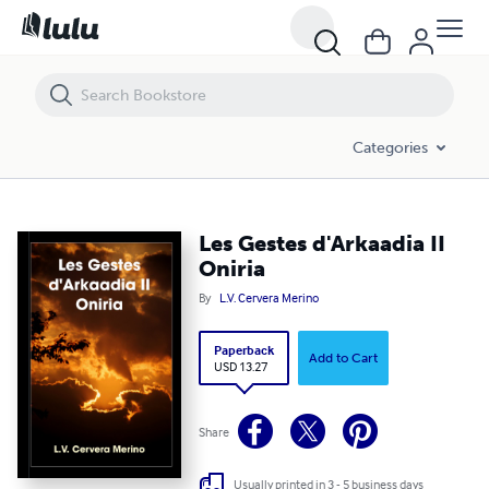
Les Gestes d'Arkaadia II Oniria
Categories
Les Gestes d'Arkaadia II
Oniria
By
L.V. Cervera Merino
Paperback
Add to Cart
USD 13.27
Share
Usually printed in 3 - 5 business days