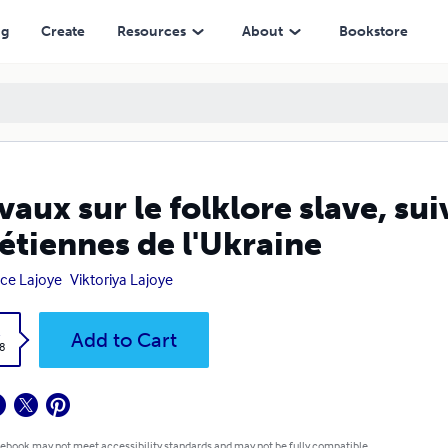
ne
ng
Create
Resources
About
Bookstore
vaux sur le folklore slave, su
étiennes de l'Ukraine
ice Lajoye
Viktoriya Lajoye
k
Add to Cart
8
 ebook may not meet accessibility standards and may not be fully compatible