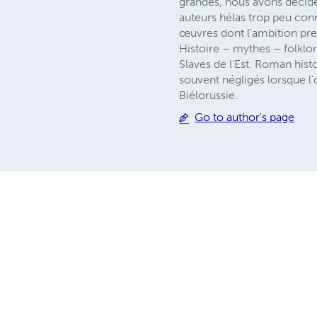
grandes, nous avons décidé
auteurs hélas trop peu conn
œuvres dont l’ambition prem
Histoire – mythes – folklore
Slaves de l’Est. Roman hist
souvent négligés lorsque l’o
Biélorussie.
Go to author's page