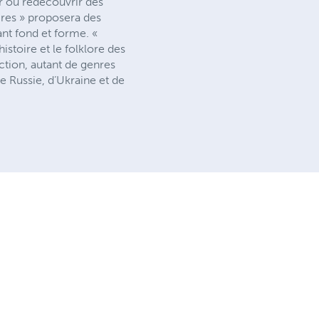
r ou redécouvrir des
aires » proposera des
ant fond et forme. «
histoire et le folklore des
ction, autant de genres
de Russie, d’Ukraine et de