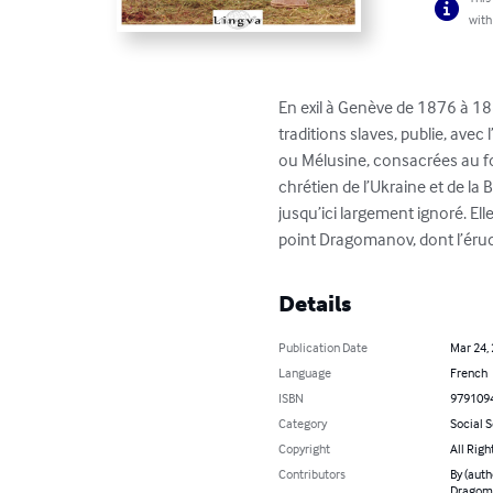
with
En exil à Genève de 1876 à 188
traditions slaves, publie, avec
ou Mélusine, consacrées au fo
chrétien de l’Ukraine et de l
jusqu’ici largement ignoré. Ell
point Dragomanov, dont l’érudit
Details
Publication Date
Mar 24,
Language
French
ISBN
979109
Category
Social 
Copyright
All Righ
Contributors
By (auth
Dragoma