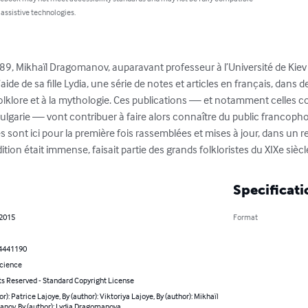
 assistive technologies.
9, Mikhaïl Dragomanov, auparavant professeur à l’Université de Kiev e
 l’aide de sa fille Lydia, une série de notes et articles en français, dan
lklore et à la mythologie. Ces publications — et notamment celles co
a Bulgarie — vont contribuer à faire alors connaître du public franco
es sont ici pour la première fois rassemblées et mises à jour, dans un r
ion était immense, faisait partie des grands folkloristes du XIXe siècl
Specificati
 2015
Format
4441190
Science
ts Reserved - Standard Copyright License
or): Patrice Lajoye, By (author): Viktoriya Lajoye, By (author): Mikhaïl
nov, By (author): Lydia Dragomanova