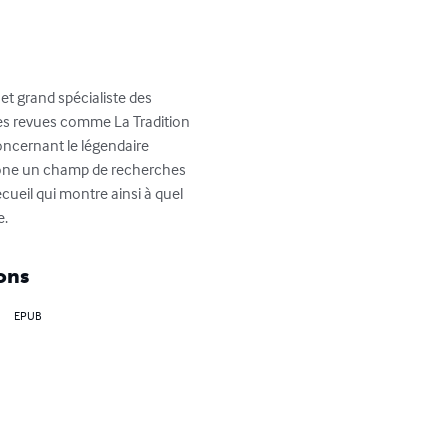
t grand spécialiste des 
s des revues comme La Tradition 
ncernant le légendaire 
phone un champ de recherches 
ecueil qui montre ainsi à quel 
e.
ons
EPUB