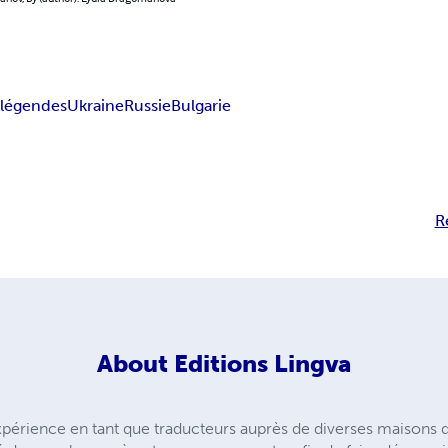
s
légendes
Ukraine
Russie
Bulgarie
R
About
Editions Lingva
xpérience en tant que traducteurs auprès de diverses maisons 