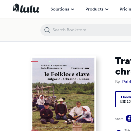
Travaux sur le folklore slave, suivi de Légendes chrétiennes de l'Ukrai
Solutions
Products
Prici
Tra
chr
By
Patr
Eboo
USD 3.3
Share
This