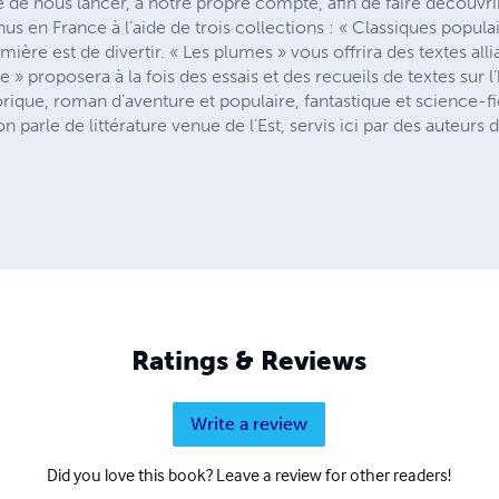
 de nous lancer, à notre propre compte, afin de faire découvri
us en France à l’aide de trois collections : « Classiques popul
ière est de divertir. « Les plumes » vous offrira des textes alli
 » proposera à la fois des essais et des recueils de textes sur l’
orique, roman d’aventure et populaire, fantastique et science-fi
n parle de littérature venue de l’Est, servis ici par des auteurs 
Ratings & Reviews
Write a review
Did you love this book? Leave a review for other readers!