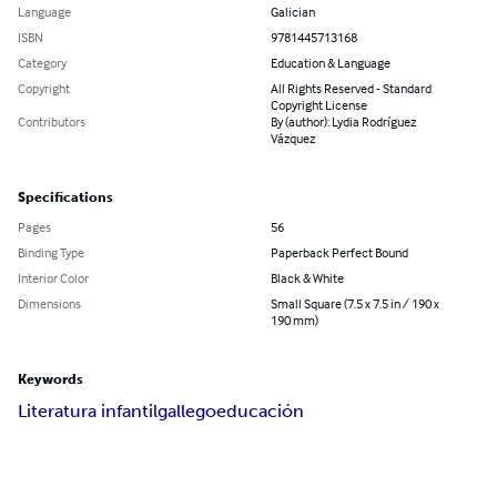
Language
Galician
ISBN
9781445713168
Category
Education & Language
Copyright
All Rights Reserved - Standard
Copyright License
Contributors
By (author): Lydia Rodríguez
Vázquez
Specifications
Pages
56
Binding Type
Paperback Perfect Bound
Interior Color
Black & White
Dimensions
Small Square (7.5 x 7.5 in / 190 x
190 mm)
Keywords
Literatura infantil
gallego
educación