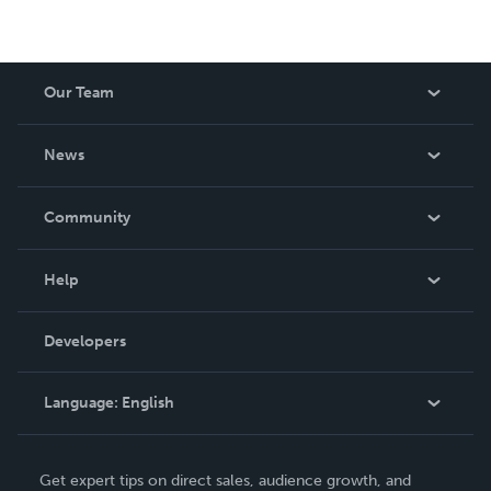
Our Team
About Us
News
Careers
In The News
Community
Events
Blog
Help
Videos
Order Lookup
Developers
Podcast
Knowledge Base
Language:
English
Contact Support
English
Get expert tips on direct sales, audience growth, and