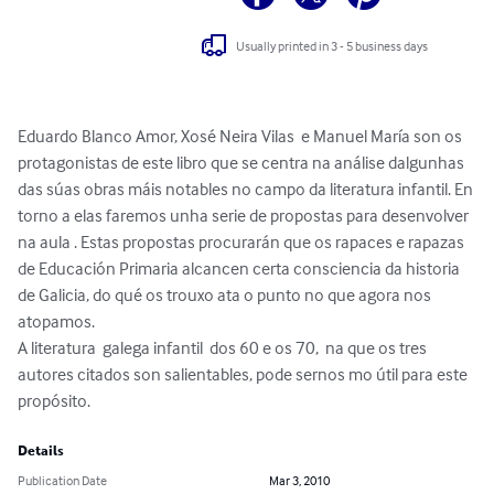
Usually printed in 3 - 5 business days
Eduardo Blanco Amor, Xosé Neira Vilas  e Manuel María son os 
protagonistas de este libro que se centra na análise dalgunhas 
das súas obras máis notables no campo da literatura infantil. En 
torno a elas faremos unha serie de propostas para desenvolver 
na aula . Estas propostas procurarán que os rapaces e rapazas 
de Educación Primaria alcancen certa consciencia da historia 
de Galicia, do qué os trouxo ata o punto no que agora nos 
atopamos. 

A literatura  galega infantil  dos 60 e os 70,  na que os tres 
autores citados son salientables, pode sernos mo útil para este 
propósito.
Details
Publication Date
Mar 3, 2010