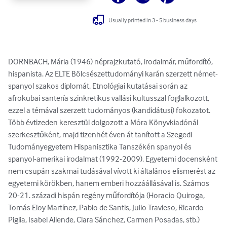
Usually printed in 3 - 5 business days
DORNBACH, Mária (1946) néprajzkutató, irodalmár, műfordító, 
hispanista. Az ELTE Bölcsészettudományi karán szerzett német-
spanyol szakos diplomát. Etnológiai kutatásai során az 
afrokubai santería szinkretikus vallási kultusszal foglalkozott, 
ezzel a témával szerzett tudományos (kandidátusi) fokozatot. 
Több évtizeden keresztül dolgozott a Móra Könyvkiadónál 
szerkesztőként, majd tizenhét éven át tanított a Szegedi 
Tudományegyetem Hispanisztika Tanszékén spanyol és 
spanyol-amerikai irodalmat (1992-2009). Egyetemi docensként 
nem csupán szakmai tudásával vívott ki általános elismerést az 
egyetemi körökben, hanem emberi hozzáállásával is. Számos 
20-21. századi hispán regény műfordítója (Horacio Quiroga, 
Tomás Eloy Martínez, Pablo de Santis, Julio Travieso, Ricardo 
Piglia, Isabel Allende, Clara Sánchez, Carmen Posadas, stb.) 