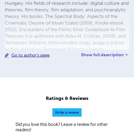
Hungary. His fields of research include: digital culture and
theories, film theory, film adaptation, and psychoanalytic
theory. His books: The Spectral Body: Aspects of the
Cinematic Oeuvre of István Szabó (2006; Kindle ebook
2012), Encounters of the Filmic Kind: Guidebook to Film
Theories (co-authored with Réka M. Cristian, 2008), and
Tennessee Williams Hollywoodba megy, avagy a dráma
és film dialógusa [Tennessee Williams Goes to
Show full description
Go to author's page
Hollywood, or the Dialogue of Drama and Film] (in
Hungarian, 2011). He is founding editor of AMERICANA -
E-Journal of American Studies in Hungary and the
publishing label AMERICANA eBooks, and head of the
Digital Culture & Theories Research Group at his home
university.
Ratings & Reviews
Write a review
Did you love this book? Leave a review for other
readers!