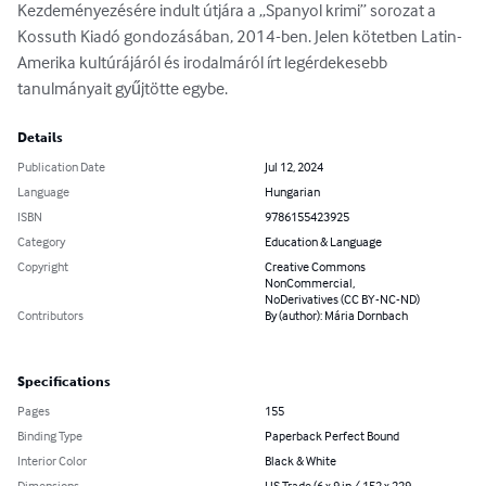
Kezdeményezésére indult útjára a „Spanyol krimi” sorozat a 
Kossuth Kiadó gondozásában, 2014-ben. Jelen kötetben Latin-
Amerika kultúrájáról és irodalmáról írt legérdekesebb 
tanulmányait gyűjtötte egybe.
Details
Publication Date
Jul 12, 2024
Language
Hungarian
ISBN
9786155423925
Category
Education & Language
Copyright
Creative Commons
NonCommercial,
NoDerivatives (CC BY-NC-ND)
Contributors
By (author): Mária Dornbach
Specifications
Pages
155
Binding Type
Paperback Perfect Bound
Interior Color
Black & White
Dimensions
US Trade (6 x 9 in / 152 x 229