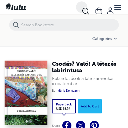
Categories
Csodás? Való! A létezés
labirintusa
Kalandozások a latin-amerikai
irodalomban
By
Mária Dornbach
Paperback
Add to Cart
USD 18.99
Share