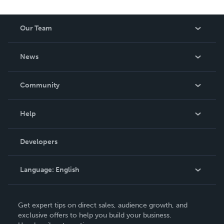
Our Team
About Us
News
Careers
In The News
Community
Events
Blog
Help
Videos
Order Lookup
Developers
Podcast
Knowledge Base
Language:
English
Contact Support
English
Get expert tips on direct sales, audience growth, and
Deutsch
exclusive offers to help you build your business.