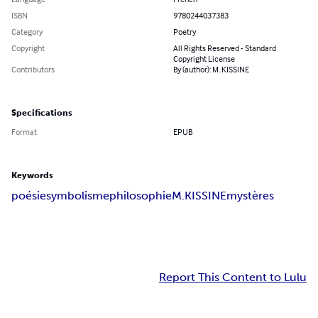
ISBN
9780244037383
Category
Poetry
Copyright
All Rights Reserved - Standard
Copyright License
Contributors
By (author): M. KISSINE
Specifications
Format
EPUB
Keywords
poésie
symbolisme
philosophie
M.KISSINE
mystères
Report This Content to Lulu