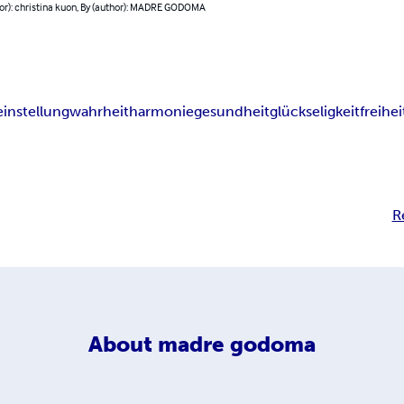
hor): christina kuon, By (author): MADRE GODOMA
einstellung
wahrheit
harmonie
gesundheit
glückseligkeit
freihei
R
About
madre godoma