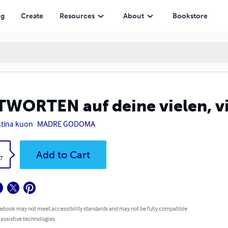
ng
Create
Resources
About
Bookstore
WORTEN auf deine vielen, v
stina kuon
MADRE GODOMA
k
Add to Cart
7
 ebook may not meet accessibility standards and may not be fully compatible
 assistive technologies.