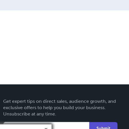
Get expert tips on direct sales, audience growth, and
exclusive offers to help you build your business.
Unsubscribe at any time.
Submit