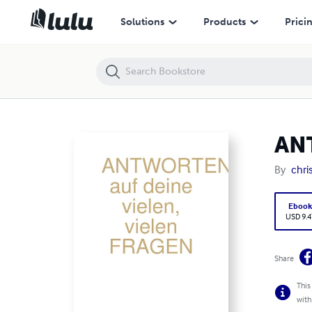
ANTWORTEN auf deine vielen, vielen FRAGEN
Solutions
Products
Prici
ANT
By
chri
Eboo
USD 9.4
Share
This
with