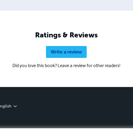
Ratings & Reviews
Write a review
Did you love this book? Leave a review for other readers!
nglish