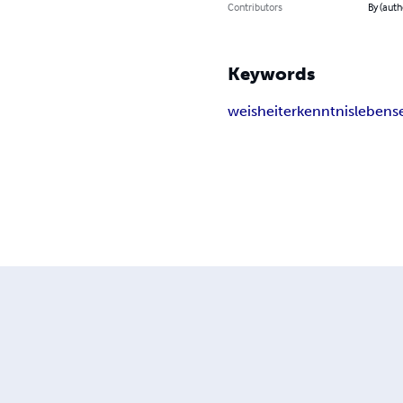
Contributors
By (aut
Keywords
weisheit
erkenntnis
lebens