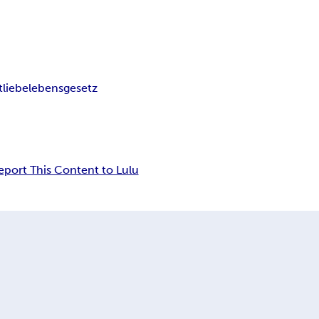
t
liebe
lebensgesetz
eport This Content to Lulu