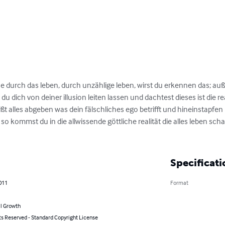
durch das leben, durch unzählige leben, wirst du erkennen das; auß
 dich von deiner illusion leiten lassen und dachtest dieses ist die real
ßt alles abgeben was dein fälschliches ego betrifft und hineinstapfen i
 so kommst du in die allwissende göttliche realität die alles leben schaff
Specificati
011
Format
l Growth
ts Reserved - Standard Copyright License