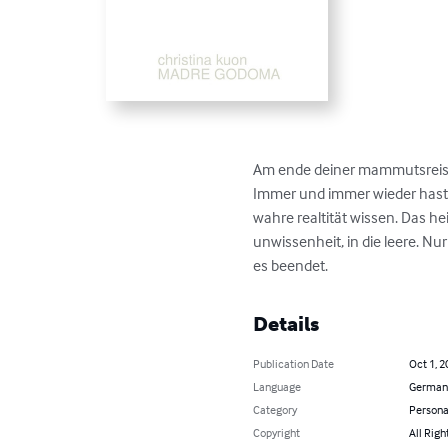
Am ende deiner mammutsreise 
Immer und immer wieder hast du
wahre realtität wissen. Das hei
unwissenheit, in die leere. Nur
es beendet.
Details
Publication Date
Oct 1, 2
Language
German
Category
Persona
Copyright
All Righ