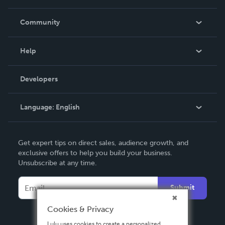
Careers
In The News
Community
Events
Blog
Help
Videos
Order Lookup
Developers
Podcast
Knowledge Base
Language:
English
Contact Support
English
Get expert tips on direct sales, audience growth, and
Deutsch
exclusive offers to help you build your business.
Unsubscribe at any time.
Français
Italiano
Submit
Español
Cookies & Privacy
Lulu uses cookies to create a personalized