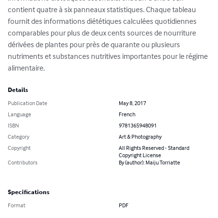
contient quatre à six panneaux statistiques. Chaque tableau 
fournit des informations diététiques calculées quotidiennes 
comparables pour plus de deux cents sources de nourriture 
dérivées de plantes pour près de quarante ou plusieurs 
nutriments et substances nutritives importantes pour le régime 
alimentaire.
Details
Publication Date
May 8, 2017
Language
French
ISBN
9781365948091
Category
Art & Photography
Copyright
All Rights Reserved - Standard
Copyright License
Contributors
By (author): Maiju Torriatte
Specifications
Format
PDF