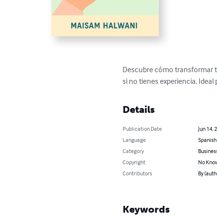
Descubre cómo transformar tu 
si no tienes experiencia. Ide
Details
Publication Date
Jun 14, 
Language
Spanish
Category
Busines
Copyright
No Know
Contributors
By (aut
Keywords