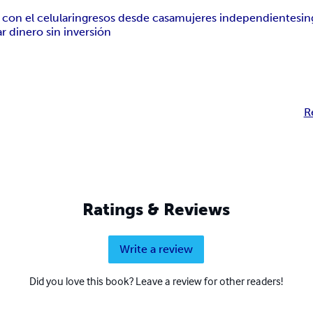
 con el celular
ingresos desde casa
mujeres independientes
in
r dinero sin inversión
R
Ratings & Reviews
Write a review
Did you love this book? Leave a review for other readers!