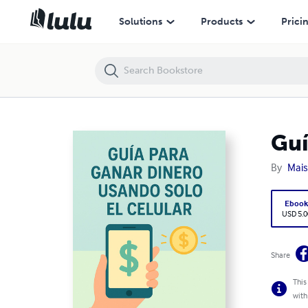
Guía para Ganar Dinero Pasivo Usando Solo tu celular
Solutions
Products
Prici
Guí
By
Mai
Eboo
USD 5.0
Share
This
with