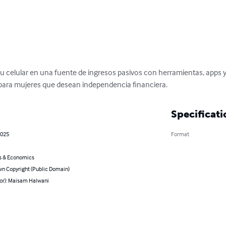
celular en una fuente de ingresos pasivos con herramientas, apps y e
al para mujeres que desean independencia financiera.
Specificati
2025
Format
s & Economics
n Copyright (Public Domain)
hor): Maisam Halwani