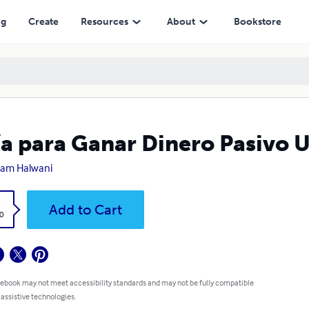
ng
Create
Resources
About
Bookstore
a para Ganar Dinero Pasivo U
sam Halwani
k
Add to Cart
0
 ebook may not meet accessibility standards and may not be fully compatible
 assistive technologies.