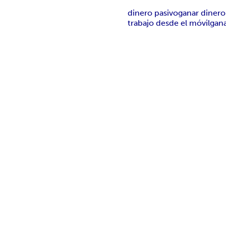
dinero pasivo
ganar dinero
trabajo desde el móvil
gana