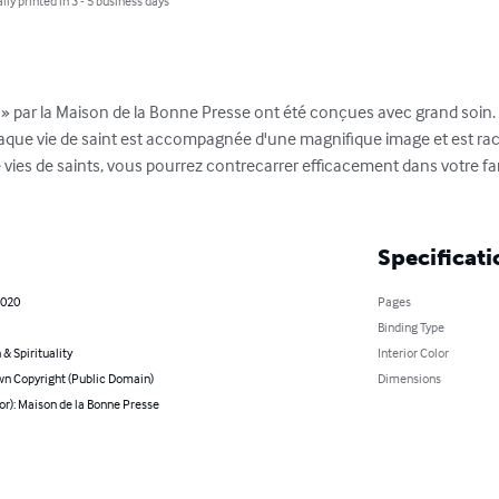
lly printed in 3 - 5 business days
s » par la Maison de la Bonne Presse ont été conçues avec grand soin.  Il
aque vie de saint est accompagnée d'une magnifique image et est rac
e vies de saints, vous pourrez contrecarrer efficacement dans votre fam
Specificati
2020
Pages
Binding Type
 & Spirituality
Interior Color
n Copyright (Public Domain)
Dimensions
or): Maison de la Bonne Presse