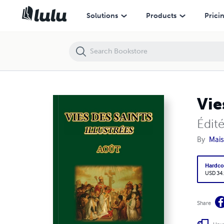
Vies des Saints Illustrées - 08/12 Août
Solutions
Products
Prici
Vie
Édit
By
Mais
Hardco
USD 34
Share