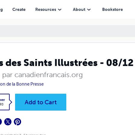
ng
Create
Resources
About
Bookstore
s des Saints Illustrées - 08/1
é par canadienfrancais.org
on de la Bonne Presse
ver
Add to Cart
.93