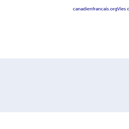
canadienfrancais.org
Vies 