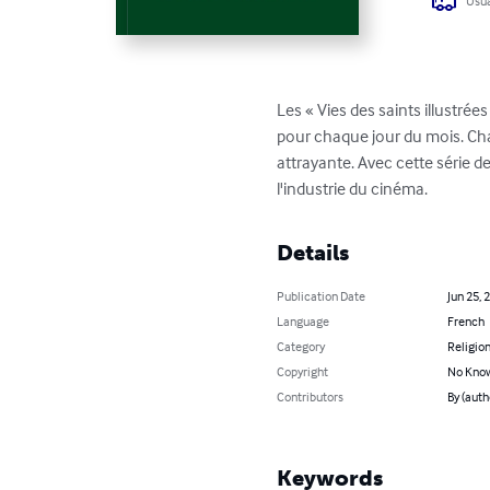
Usua
Les « Vies des saints illustrée
pour chaque jour du mois. Ch
attrayante. Avec cette série d
l'industrie du cinéma.
Details
Publication Date
Jun 25, 
Language
French
Category
Religion
Copyright
No Know
Contributors
By (auth
Keywords