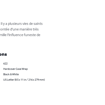
 y a plusieurs vies de saints 
ontée d'une manière très 
ille l'influence funeste de 
ons
622
Hardcover Case Wrap
Black & White
US Letter (8.5 x 11 in / 216 x 279 mm)