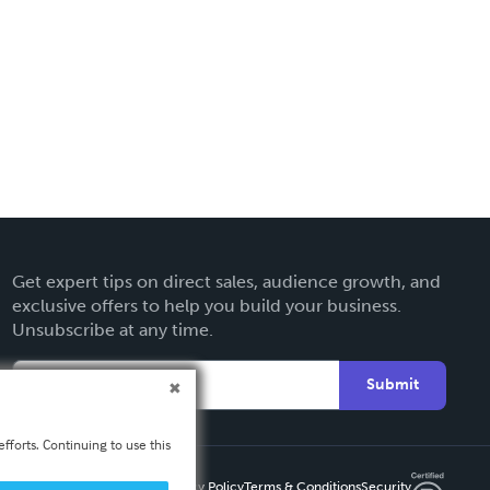
Get expert tips on direct sales, audience growth, and
exclusive offers to help you build your business.
Unsubscribe at any time.
Submit
fforts. Continuing to use this
Privacy Policy
Terms & Conditions
Security