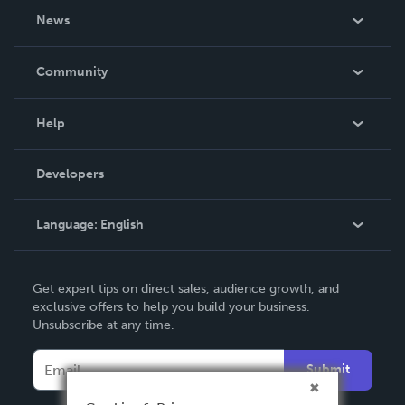
About Us
News
Careers
In The News
Community
Events
Blog
Help
Videos
Order Lookup
Developers
Podcast
Knowledge Base
Language:
English
Contact Support
English
Get expert tips on direct sales, audience growth, and
Deutsch
exclusive offers to help you build your business.
Unsubscribe at any time.
Français
Italiano
Submit
Español