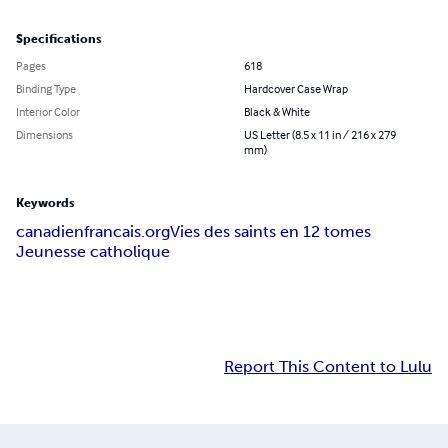
Specifications
Pages
618
Binding Type
Hardcover Case Wrap
Interior Color
Black & White
Dimensions
US Letter (8.5 x 11 in / 216 x 279
mm)
Keywords
canadienfrancais.org
Vies des saints en 12 tomes
Jeunesse catholique
Report This Content to Lulu