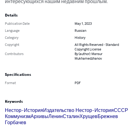
интересующихся нашим недавним прошлым.
Details
Publication Date
May 1, 2023
Language
Russian
Category
History
Copyright
All Rights Reserved - Standard
Copyright License
Contributors
By (author): Mansur
Mukhamedzhanov
Specifications
Format
PDF
Keywords
Нестор-История
Издательство Нестор-История
СССР
Коммунизм
Архивы
Ленин
Сталин
Хрущев
Брежнев
Горбачев