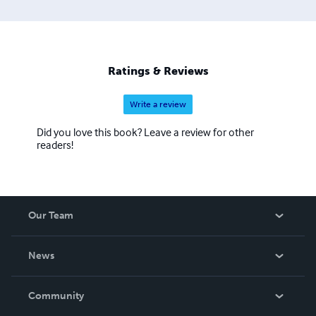
Ratings & Reviews
Write a review
Did you love this book? Leave a review for other
readers!
Our Team
About Us
News
Careers
In The News
Community
Events