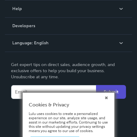
Blog
Help
Videos
Order Lookup
Developers
Podcast
Knowledge Base
Language:
English
Contact Support
English
Get expert tips on direct sales, audience growth, and
Deutsch
exclusive offers to help you build your business.
Unsubscribe at any time.
Français
Italiano
Submit
Español
Cookies & Privacy
Lulu uses cookies to create a personalized
experience on our site, analyze site usage, and
assist in our marketing efforts. Continuing to use
this site without updating your privacy settings
means you agree to our use of cookies.