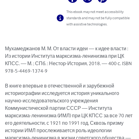
This ebook may not meet accessibility
standards and may not be fully compatible
with assistive technologies.
Мухамеджанов М. М. От власти идеи — к идее власти : 
Из истории Института марксизма-ленинизма при ЦК 
КПСС. — М. ; СПб. : Нестор-История, 2018. — 400 с. ISBN 
978-5-4469-1374-9

В книге впервые в отечественной и зарубежной 
историографии исследуется история уникального 
научно-исследовательского учреждения 
Коммунистической партии СССР — Института 
марксизма-ленинизма (ИМЛ) при ЦК КПСС за все 70 лет 
его деятельности, с 1921 по 1991 год. Сквозь призму 
истории ИМЛ прослеживается роль идеологии 
марксизма-ленинизма в жизни советского общества — 