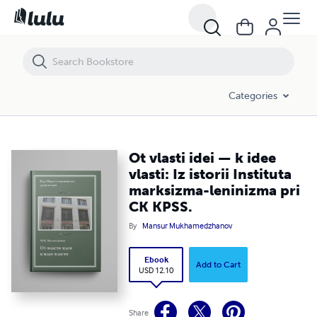
Ot vlasti idei — k idee vlasti: Iz istorii Instituta marksizma-leninizma p
Categories
Ot vlasti idei — k idee
vlasti: Iz istorii Instituta
marksizma-leninizma pri
CK KPSS.
By
Mansur Mukhamedzhanov
Ebook
Add to Cart
USD 12.10
Share