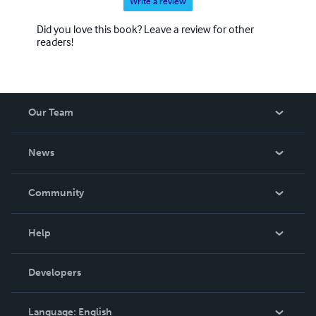
Write a review
Did you love this book? Leave a review for other
readers!
Our Team
About Us
News
Careers
In The News
Community
Events
Blog
Help
Videos
Order Lookup
Developers
Podcast
Knowledge Base
Language:
English
Contact Support