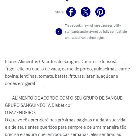
Share
This ebook may not meet accessibility
standards and may not be fully compatible
with assistive technologies.
Piores Alimentos (Pacotes de Sangue, Doentes e Idosos). ___ 
Trigo, leite ou queijo de vaca, carne de porco, guloseimas, carne 
bovina, lentilhas, tomate, batata, frituras, laranja, açúcar e 
doces em geral___

 	ALIMENTO DE ACORDO COM O SEU GRUPO DE SANGUE.

GRUPO SANGUÍNEO “A Diabético” 

O FAZENDEIRO.

O que você aprenderá nas próximas páginas mudará sua vida   
e a de seus entes queridos para sempre e de uma maneira tão 
precisa e segura que, em poucas semanas, eles sentirão as 