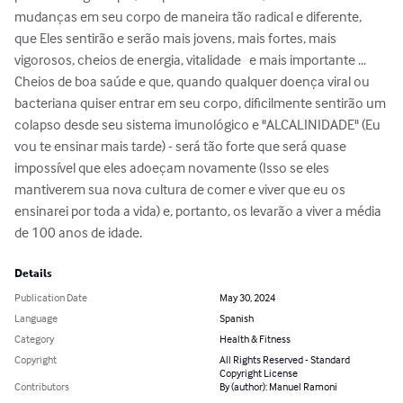
mudanças em seu corpo de maneira tão radical e diferente, 
que Eles sentirão e serão mais jovens, mais fortes, mais 
vigorosos, cheios de energia, vitalidade   e mais importante ... 
Cheios de boa saúde e que, quando qualquer doença viral ou 
bacteriana quiser entrar em seu corpo, dificilmente sentirão um 
colapso desde seu sistema imunológico e "ALCALINIDADE" (Eu 
vou te ensinar mais tarde) - será tão forte que será quase 
impossível que eles adoeçam novamente (Isso se eles 
mantiverem sua nova cultura de comer e viver que eu os 
ensinarei por toda a vida) e, portanto, os levarão a viver a média 
de 100 anos de idade.
Details
Publication Date
May 30, 2024
Language
Spanish
Category
Health & Fitness
Copyright
All Rights Reserved - Standard
Copyright License
Contributors
By (author): Manuel Ramoni