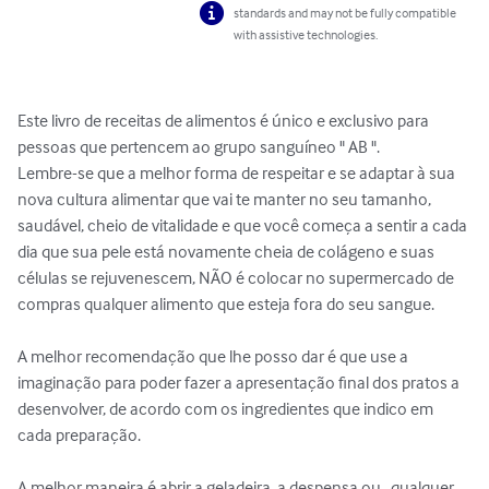
standards and may not be fully compatible
with assistive technologies.
Este livro de receitas de alimentos é único e exclusivo para 
pessoas que pertencem ao grupo sanguíneo " AB ".

Lembre-se que a melhor forma de respeitar e se adaptar à sua 
nova cultura alimentar que vai te manter no seu tamanho, 
saudável, cheio de vitalidade e que você começa a sentir a cada 
dia que sua pele está novamente cheia de colágeno e suas 
células se rejuvenescem, NÃO é colocar no supermercado de 
compras qualquer alimento que esteja fora do seu sangue.

A melhor recomendação que lhe posso dar é que use a 
imaginação para poder fazer a apresentação final dos pratos a 
desenvolver, de acordo com os ingredientes que indico em 
cada preparação.

A melhor maneira é abrir a geladeira, a despensa ou   qualquer 