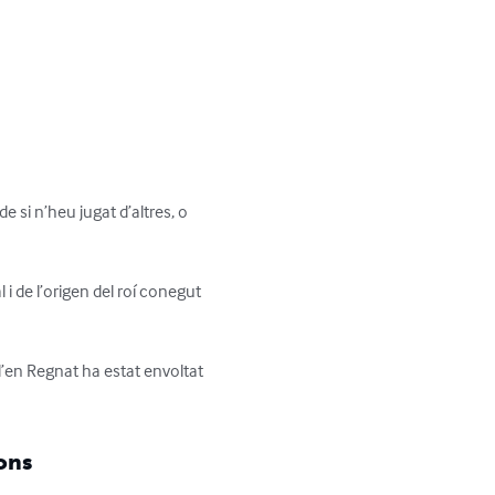
 si n’heu jugat d’altres, o 
i de l’origen del roí conegut 
d’en Regnat ha estat envoltat 
ons