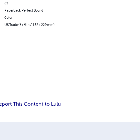
63
Paperback Perfect Bound
Color
US Trade (6 x 9 in / 152 x 229 mm)
eport This Content to Lulu