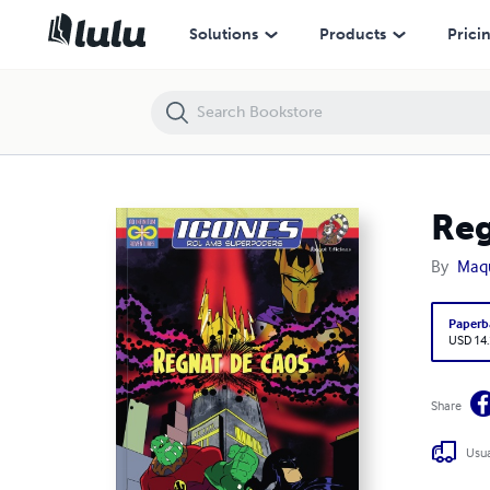
Solutions
Products
Prici
Reg
By
Maqu
Paperb
USD 14
Share
Usua