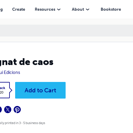
ng
Create
Resources
About
Bookstore
nat de caos
i Edicions
ack
Add to Cart
.20
lly printed in 3 - 5 business days