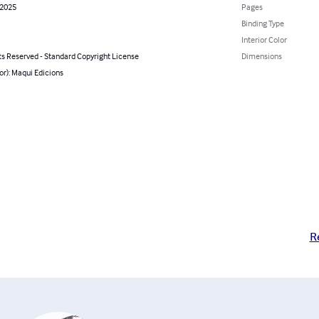
 2025
Pages
Binding Type
Interior Color
ts Reserved - Standard Copyright License
Dimensions
or): Maqui Edicions
R