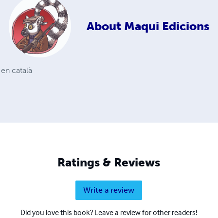
About
Maqui Edicions
 en català
Ratings & Reviews
Write a review
Did you love this book? Leave a review for other readers!