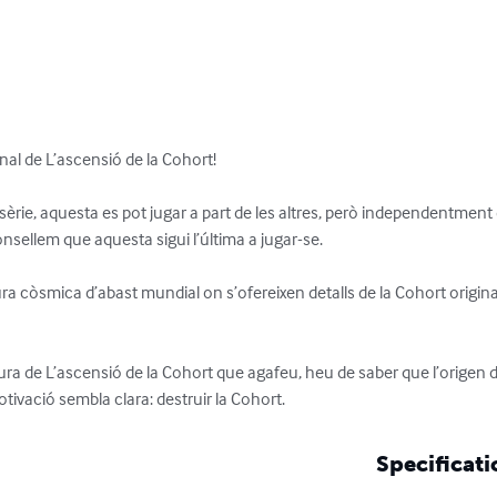
nal de L’ascensió de la Cohort!

èrie, aquesta es pot jugar a part de les altres, però independentment de
onsellem que aquesta sigui l’última a jugar-se.

 còsmica d’abast mundial on s’ofereixen detalls de la Cohort original 
ura de L’ascensió de la Cohort que agafeu, heu de saber que l’origen 
ivació sembla clara: destruir la Cohort.
Specificati