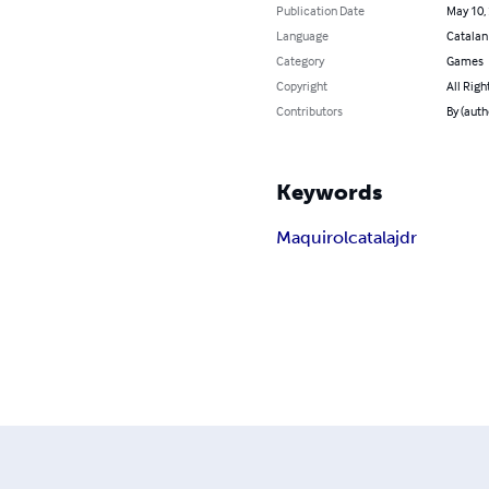
Publication Date
May 10,
Language
Catalan
Category
Games
Copyright
All Righ
Contributors
By (auth
Keywords
Maqui
rol
catala
jdr