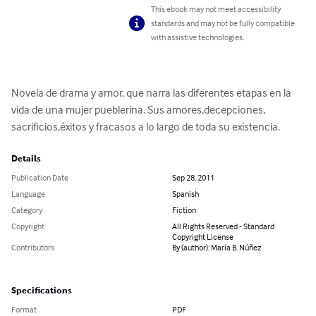
This ebook may not meet accessibility
standards and may not be fully compatible
with assistive technologies.
Novela de drama y amor, que narra las diferentes etapas en la 
vida de una mujer pueblerina. Sus amores,decepciones, 
sacrificios,éxitos y fracasos a lo largo de toda su existencia.
Details
Publication Date
Sep 28, 2011
Language
Spanish
Category
Fiction
Copyright
All Rights Reserved - Standard
Copyright License
Contributors
By (author): María B. Núñez
Specifications
Format
PDF