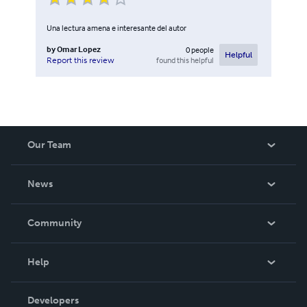
Una lectura amena e interesante del autor
by
Omar Lopez
0
people
Helpful
found this helpful
Report this review
Our Team
About Us
News
Careers
In The News
Community
Events
Blog
Help
Videos
Order Lookup
Developers
Podcast