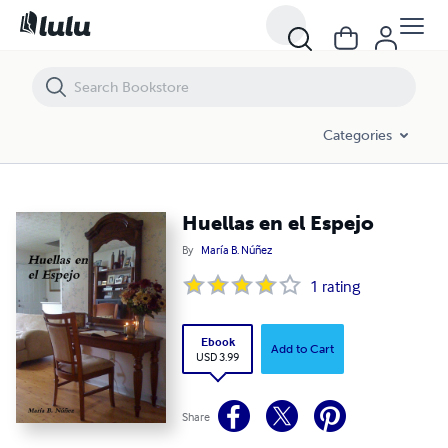
Huellas en el Espejo
Categories
Huellas en el Espejo
By
María B. Núñez
1
rating
Ebook
Add to Cart
USD 3.99
Share