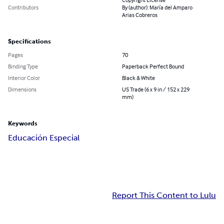
Contributors
By (author): María del Amparo
Arias Cobreros
Specifications
Pages
70
Binding Type
Paperback Perfect Bound
Interior Color
Black & White
Dimensions
US Trade (6 x 9 in / 152 x 229
mm)
Keywords
Educación Especial
Report This Content to Lulu