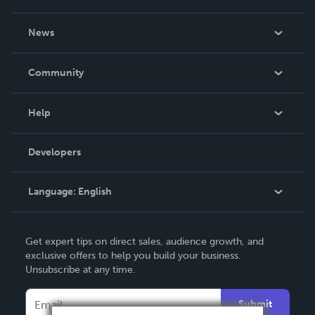
About Us
News
Careers
In The News
Community
Events
Blog
Help
Videos
Order Lookup
Developers
Podcast
Knowledge Base
Language:
English
Contact Support
English
Get expert tips on direct sales, audience growth, and
Deutsch
exclusive offers to help you build your business.
Unsubscribe at any time.
Français
Italiano
Submit