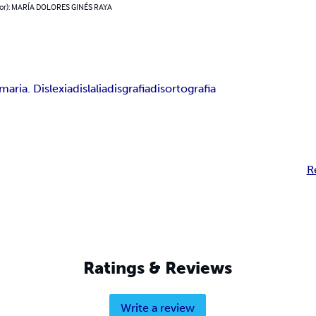
hor): MARÍA DOLORES GINÉS RAYA
maria. Dislexia
dislalia
disgrafia
disortografia
R
Ratings & Reviews
Write a review