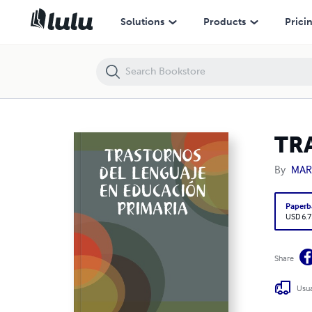
TRASTORNOS DEL LENGUAJE EN EDUCACIÓN PRIMARIA
Solutions
Products
Prici
TR
By
MAR
Paperb
USD 6.7
Share
Usua