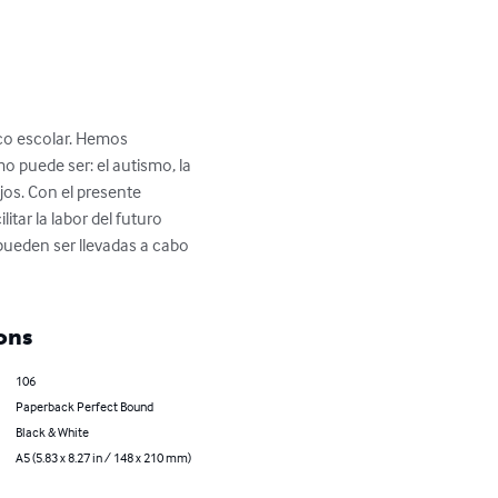
co escolar. Hemos 
 puede ser: el autismo, la 
jos. Con el presente 
tar la labor del futuro 
pueden ser llevadas a cabo 
ons
106
Paperback Perfect Bound
Black & White
A5 (5.83 x 8.27 in / 148 x 210 mm)