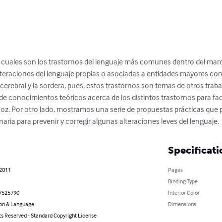
r cuales son los trastornos del lenguaje más comunes dentro del mar
lteraciones del lenguaje propias o asociadas a entidades mayores como
s cerebral y la sordera, pues, estos trastornos son temas de otros traba
e conocimientos teóricos acerca de los distintos trastornos para facili
oz. Por otro lado, mostramos una serie de propuestas prácticas que 
naria para prevenir y corregir algunas alteraciones leves del lenguaje.
Specificati
 2011
Pages
Binding Type
7525790
Interior Color
on & Language
Dimensions
ts Reserved - Standard Copyright License