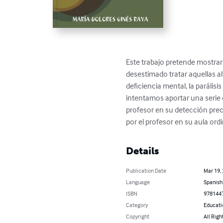
Este trabajo pretende mostra
desestimado tratar aquellas a
deficiencia mental, la parálisi
intentamos aportar una serie d
profesor en su detección prec
por el profesor en su aula ordi
Details
Publication Date
Mar 19,
Language
Spanish
ISBN
978144
Category
Educati
Copyright
All Righ