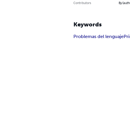
Contributors
By (aut
Keywords
Problemas del lenguaje
Pri