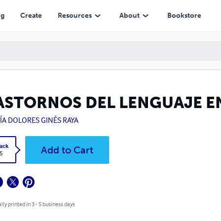
ng
Create
Resources
About
Bookstore
ASTORNOS DEL LENGUAJE E
ÍA DOLORES GINÉS RAYA
ack
Add to Cart
5
lly printed in 3 - 5 business days