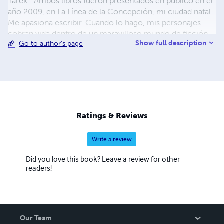
Tarek". Ambos libros fueron presentados en público en el
año 2009, en La Línea de la Concepción, mi ciudad natal.
Me apasiona escribir. Cuando lo hago, mis personajes
cobran vida dentro de un maravilloso mundo de ficción.
Show full description
Go to author's page
Entonces, busco cómo envolverlos de aquellos valores
que a veces dejamos en el olvido en el mundo real, y la
historia se ilumina, para tocar el corazón del lector. Con
todo mi cariño, espero que disfruten con mis obras.
¡Gracias!
Ratings & Reviews
Write a review
Did you love this book? Leave a review for other
readers!
Our Team