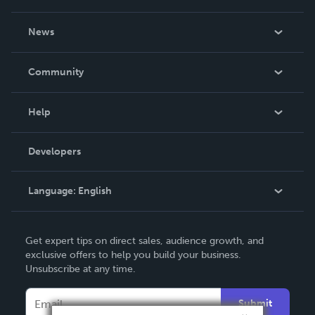
About Us
News
Careers
In The News
Community
Events
Blog
Help
Videos
Order Lookup
Developers
Podcast
Knowledge Base
Language:
English
Contact Support
English
Get expert tips on direct sales, audience growth, and
Deutsch
exclusive offers to help you build your business.
Unsubscribe at any time.
Français
Italiano
Submit