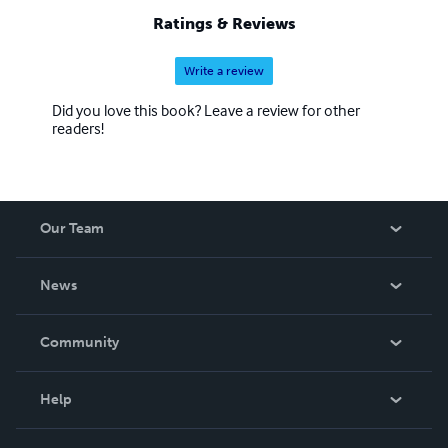
Ratings & Reviews
Write a review
Did you love this book? Leave a review for other
readers!
Our Team
About Us
News
Careers
In The News
Community
Events
Blog
Help
Videos
Order Lookup