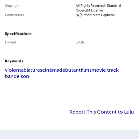
Copyright
All Rights Reserved - Standard
Copyright License
Contributors
By (author): Marc Capuano
Specifications
Format
EPUB
Keywords
violon
tablatures
cinéma
débutant
films
movie track
bande son
Report This Content to Lulu