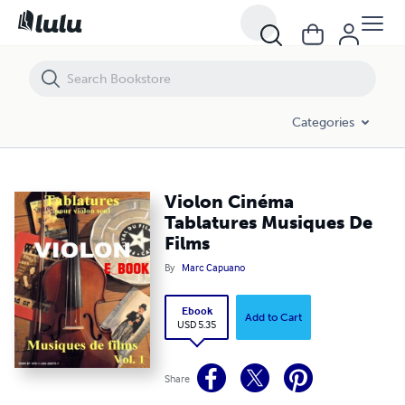
Violon Cinéma Tablatures Musiques De Films
Categories
Violon Cinéma
Tablatures Musiques De
Films
By
Marc Capuano
Ebook
Add to Cart
USD 5.35
Share