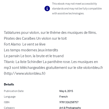
This ebook may not meet accessibility
standards and may not be fully compatible
with assistive technologies.
Tablatures pour violon, sur le thème des musiques de films, 
Pirates des Caraïbes Un violon sur le toit

Fort Alamo  Le vent se lève

Les temps modernes Jeux interdits 

Le parrain Le bon, la brute et le truand

Titanic	La liste Schindler La panthère rose. Les musiques en 
mp3 sont téléchargeables gratuitement sur le site violonbleu.fr 
(http://www.violonbleu.fr)
Details
Publication Date
May 6, 2015
Language
French
ISBN
9781326258757
Category
Art & Photography