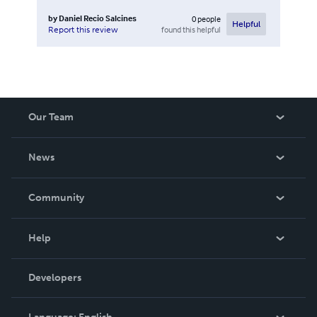
by
Daniel Recio Salcines
0
people
Helpful
found this helpful
Report this review
Our Team
About Us
News
Careers
In The News
Community
Events
Blog
Help
Videos
Order Lookup
Developers
Podcast
Knowledge Base