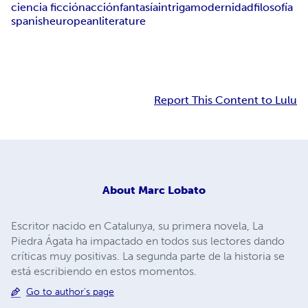
ciencia ficción
acción
fantasía
intriga
modernidad
filosofía
spanish
european
literature
Report This Content to Lulu
About
Marc Lobato
Escritor nacido en Catalunya, su primera novela, La
Piedra Ágata ha impactado en todos sus lectores dando
críticas muy positivas. La segunda parte de la historia se
está escribiendo en estos momentos.
Go to author's page