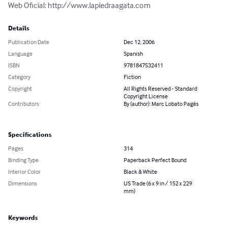
Web Oficial: http://www.lapiedraagata.com
Details
Publication Date
Dec 12, 2006
Language
Spanish
ISBN
9781847532411
Category
Fiction
Copyright
All Rights Reserved - Standard
Copyright License
Contributors
By (author): Marc Lobato Pagès
Specifications
Pages
314
Binding Type
Paperback Perfect Bound
Interior Color
Black & White
Dimensions
US Trade (6 x 9 in / 152 x 229
mm)
Keywords