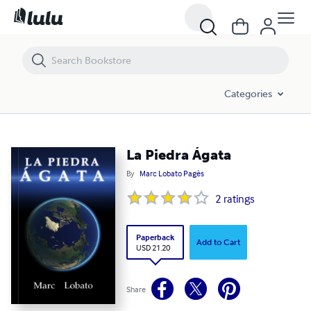
La Piedra Ágata
Categories
La Piedra Ágata
By
Marc Lobato Pagès
2
ratings
Paperback
Add to Cart
USD 21.20
Share