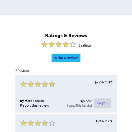
Ratings & Reviews
2
ratings
Write a review
2
Reviews
Jan 16, 2012
by
Marc Lobato
0
people
Helpful
found this helpful
Report this review
Oct 6, 2009