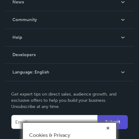
News
Careers
In The News
Community
Events
Blog
Help
Videos
Order Lookup
Developers
Podcast
Knowledge Base
Language:
English
Contact Support
English
Get expert tips on direct sales, audience growth, and
Deutsch
exclusive offers to help you build your business.
Unsubscribe at any time.
Français
Italiano
Submit
Español
Cookies & Privacy