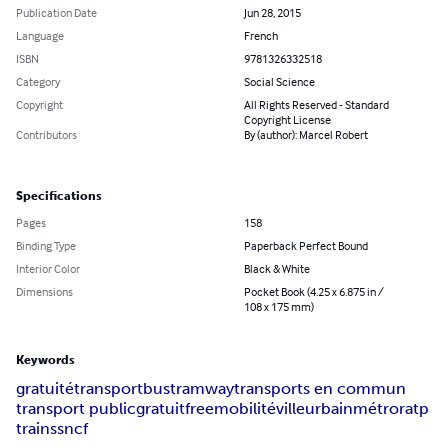
Publication Date
Jun 28, 2015
Language
French
ISBN
9781326332518
Category
Social Science
Copyright
All Rights Reserved - Standard
Copyright License
Contributors
By (author): Marcel Robert
Specifications
Pages
158
Binding Type
Paperback Perfect Bound
Interior Color
Black & White
Dimensions
Pocket Book (4.25 x 6.875 in /
108 x 175 mm)
Keywords
gratuité
transport
bus
tramway
transports en commun
transport public
gratuit
free
mobilité
ville
urbain
métro
ratp
trains
sncf