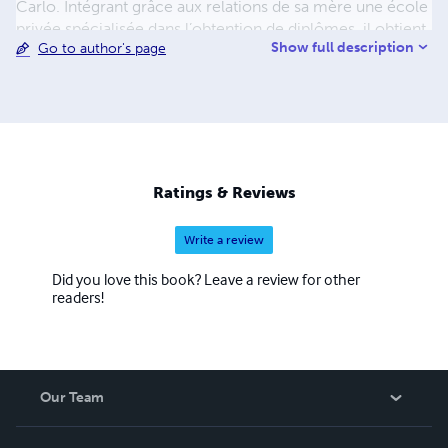
Carlo. Intégrant grâce aux relations de sa mère une école
privée spécialisée dans l’obtention de diplômes, il obtient
Show full description
Go to author's page
avec succès en moins d’un an un Master de droit
international privé des affaires économiques et
financières. Cette réussite scolaire inattendue lui permet
d’intégrer Sciences-Po Paris en parallèle d’HEC où il
soutient un doctorat double-cursus remarqué sur le
thème "Croissance et profitabilité de l’édition en ligne".
Une fois au chômage, il décide de reprendre
Ratings & Reviews
l’enseignement, en tant que maître de conférence en
littérature gore et philosophie naze.
Write a review
Did you love this book? Leave a review for other
readers!
Our Team
About Us