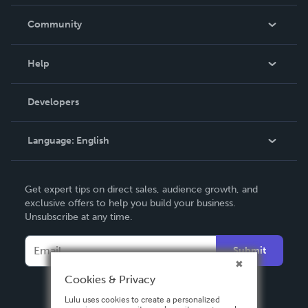
Careers
In The News
Community
Events
Blog
Help
Videos
Order Lookup
Developers
Podcast
Knowledge Base
Language:
English
Contact Support
English
Get expert tips on direct sales, audience growth, and
Deutsch
exclusive offers to help you build your business.
Unsubscribe at any time.
Français
Italiano
Submit
Español
Cookies & Privacy
Lulu uses cookies to create a personalized