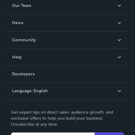
Our Team
About Us
News
Careers
In The News
Community
Events
Blog
Help
Videos
Order Lookup
Developers
Podcast
Knowledge Base
Language:
English
Contact Support
English
Get expert tips on direct sales, audience growth, and
Deutsch
exclusive offers to help you build your business.
Unsubscribe at any time.
Français