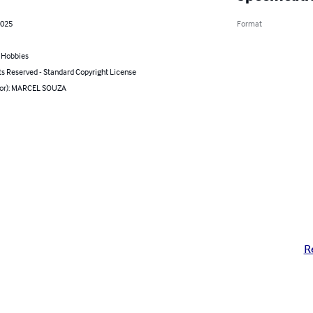
2025
Format
& Hobbies
ts Reserved - Standard Copyright License
hor): MARCEL SOUZA
R