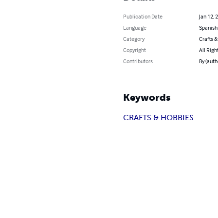
Publication Date
Jan 12, 
Language
Spanish
Category
Crafts 
Copyright
All Righ
Contributors
By (aut
Keywords
CRAFTS & HOBBIES