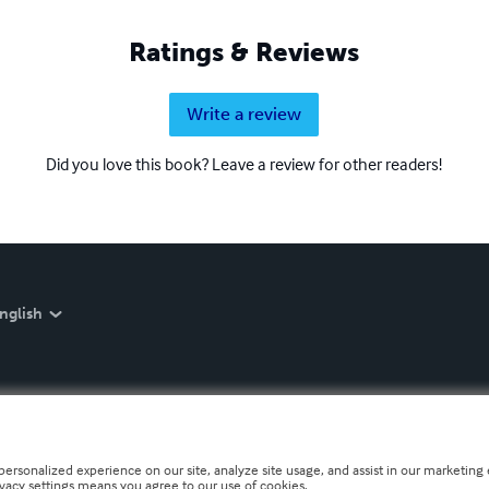
Ratings & Reviews
Write a review
Did you love this book? Leave a review for other readers!
nglish
personalized experience on our site, analyze site usage, and assist in our marketing e
ivacy settings means you agree to our use of cookies.