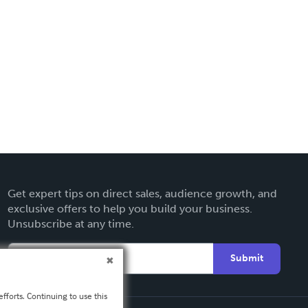
Get expert tips on direct sales, audience growth, and
exclusive offers to help you build your business.
Unsubscribe at any time.
Submit
fforts. Continuing to use this