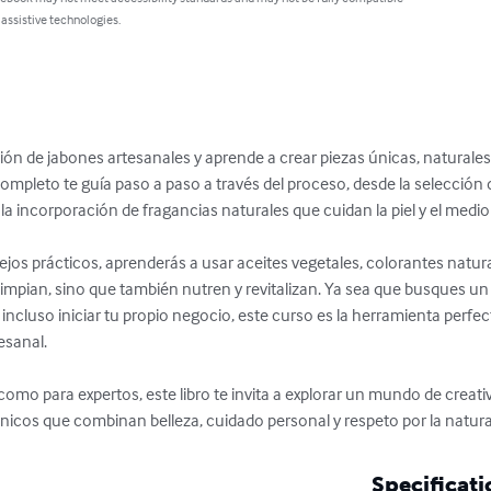
 assistive technologies.
ción de jabones artesanales y aprende a crear piezas únicas, naturales 
 completo te guía paso a paso a través del proceso, desde la selección 
 la incorporación de fragancias naturales que cuidan la piel y el medio
jos prácticos, aprenderás a usar aceites vegetales, colorantes natura
limpian, sino que también nutren y revitalizan. Ya sea que busques u
incluso iniciar tu propio negocio, este curso es la herramienta perfect
esanal.

como para expertos, este libro te invita a explorar un mundo de creativ
únicos que combinan belleza, cuidado personal y respeto por la natura
Specificati