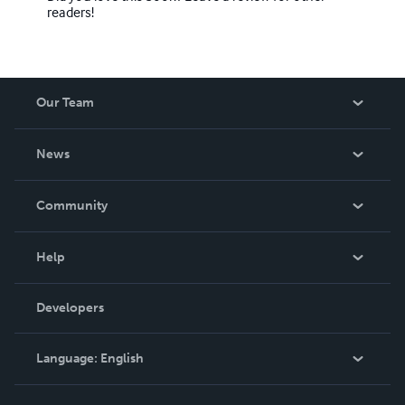
readers!
Our Team
About Us
News
Careers
In The News
Community
Events
Blog
Help
Videos
Order Lookup
Developers
Podcast
Knowledge Base
Language:
English
Contact Support
English