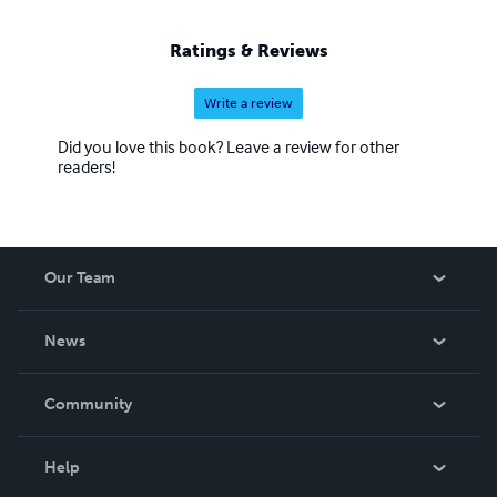
Ratings & Reviews
Write a review
Did you love this book? Leave a review for other
readers!
Our Team
About Us
News
Careers
In The News
Community
Events
Blog
Help
Videos