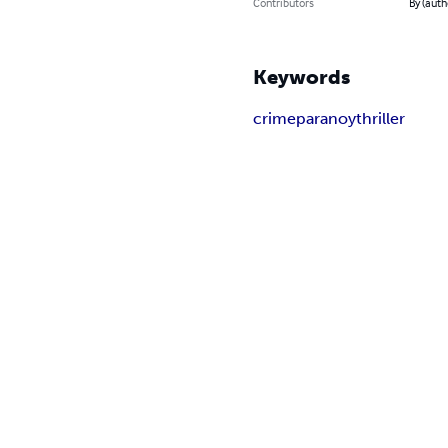
Contributors
By (auth
Keywords
crime
paranoy
thriller