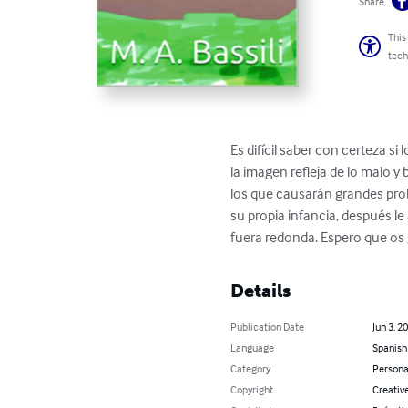
Share
This
tech
Es difícil saber con certeza 
la imagen refleja de lo malo 
los que causarán grandes probl
su propia infancia, después le
fuera redonda. Espero que os g
Details
Publication Date
Jun 3, 2
Language
Spanish
Category
Persona
Copyright
Creati