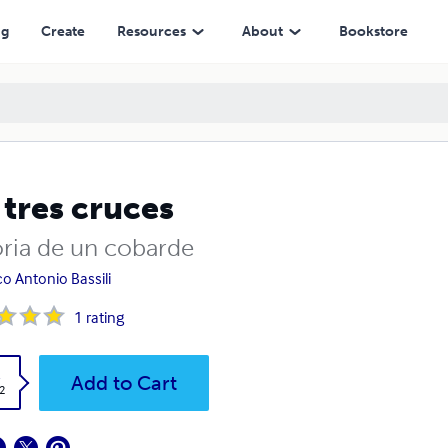
ng
Create
Resources
About
Bookstore
 tres cruces
oria de un cobarde
o Antonio Bassili
1
rating
k
Add to Cart
2