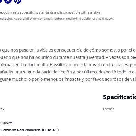
 ebook meets accessibility standards and is compatible with assistive
nologies. Accessibility compliance is determined by the publisher and creator.
si lo que nos pasa en la vida es consecuencia de cómo somos, o por el
y bueno que nos ha ocurrido durante nuestra juventud. A veces son p
emas en la edad adulta. Bassili escribió esta novela en tres fases, p
 añadió una segunda parte de ficción y, por último, descartó todo lo q
uste mucho, o por lo menos os impacte y, por favor, acordaos de valora
Specificati
025
Format
l Growth
ve Commons NonCommercial (CC BY-NC)