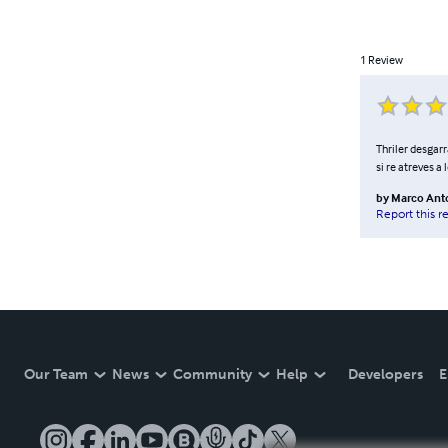
1
Review
Thriler desgar
si re atreves a 
by
Marco Anto
Report this r
Our Team
News
Community
Help
Developers
E