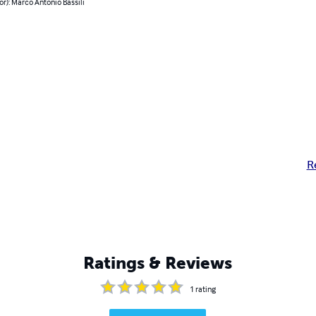
or): Marco Antonio Bassili
R
Ratings & Reviews
1
rating