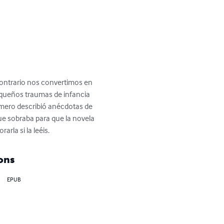
 contrario nos convertimos en 
equeños traumas de infancia 
rimero describió anécdotas de 
ue sobraba para que la novela 
rla si la leéis.
ons
EPUB