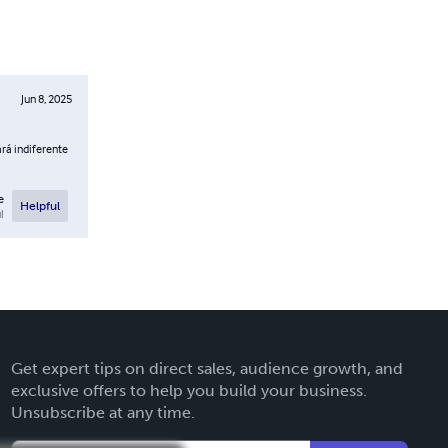
Jun 8, 2025
rá indiferente
e
Helpful
l
Get expert tips on direct sales, audience growth, and
exclusive offers to help you build your business.
Unsubscribe at any time.