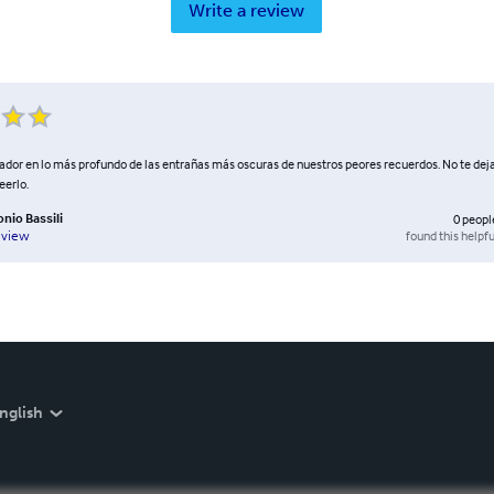
Write a review
rador en lo más profundo de las entrañas más oscuras de nuestros peores recuerdos. No te deja
leerlo.
nio Bassili
0
peopl
found this helpfu
eview
nglish