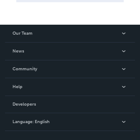
Our Team
About Us
News
Careers
In The News
Community
Events
Blog
Help
Videos
Order Lookup
Developers
Podcast
Knowledge Base
Language:
English
Contact Support
English