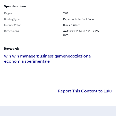
Specifications
Pages
220
Binding Type
Paperback Perfect Bound
Interior Color
Black & White
Dimensions
A4 (8.27 x 11.69 in / 210 x 297
mm)
Keywords
win win manager
business game
negoziazione
economia sperimentale
Report This Content to Lulu