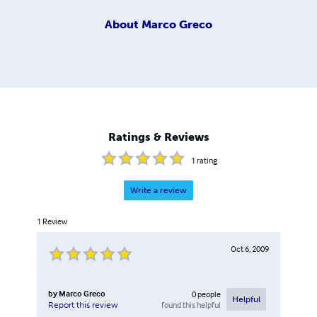
About
Marco Greco
Ratings & Reviews
1
rating
Write a review
1
Review
Oct 6, 2009
by
Marco Greco
0
people
Helpful
found this helpful
Report this review