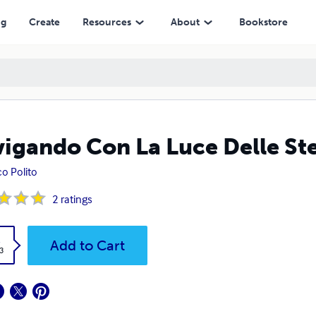
ng
Create
Resources
About
Bookstore
igando Con La Luce Delle Ste
o Polito
2
ratings
k
Add to Cart
3