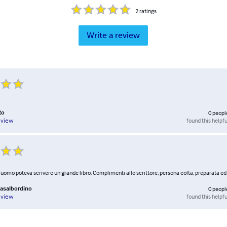
2
ratings
Write a review
to
0
peopl
found this helpfu
eview
uomo poteva scrivere un grande libro. Complimenti allo scrittore; persona colta, preparata ed
Casalbordino
0
peopl
found this helpfu
eview