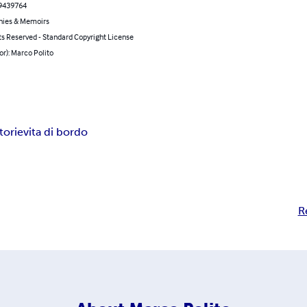
9439764
hies & Memoirs
ts Reserved - Standard Copyright License
or): Marco Polito
torie
vita di bordo
R