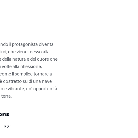
ndo il protagonista diventa 
imi, che viene messo alla 
e della natura e del cuore che 
olte alla riflessione, 
come il semplice tornare a 
i è costretto su di una nave 
so e vibrante, un’ opportunità 
 terra.
ons
PDF