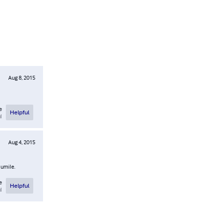
Aug 8, 2015
e
Helpful
l
Aug 4, 2015
 umile.
e
Helpful
l