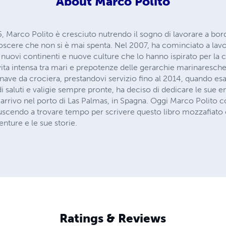
About
Marco Polito
, Marco Polito è cresciuto nutrendo il sogno di lavorare a bord
noscere che non si è mai spenta. Nel 2007, ha cominciato a lavor
nuovi continenti e nuove culture che lo hanno ispirato per la c
vita intensa tra mari e prepotenze delle gerarchie marinaresche
ave da crociera, prestandovi servizio fino al 2014, quando esaus
di saluti e valigie sempre pronte, ha deciso di dedicare le sue 
n arrivo nel porto di Las Palmas, in Spagna. Oggi Marco Polito c
uscendo a trovare tempo per scrivere questo libro mozzafiato c
enture e le sue storie.
Ratings & Reviews