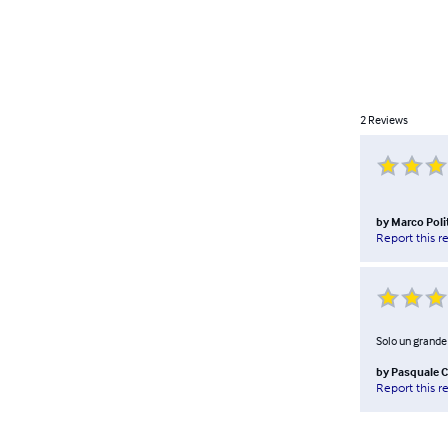
2
Reviews
by
Marco Poli
Report this r
Solo un grande 
by
Pasquale 
Report this r