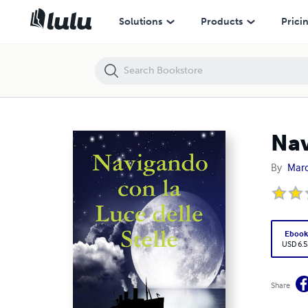
Navigando Con La Luce Delle Stelle
Solutions
Products
Prici
Nav
By
Marc
Eboo
USD 6.5
Share