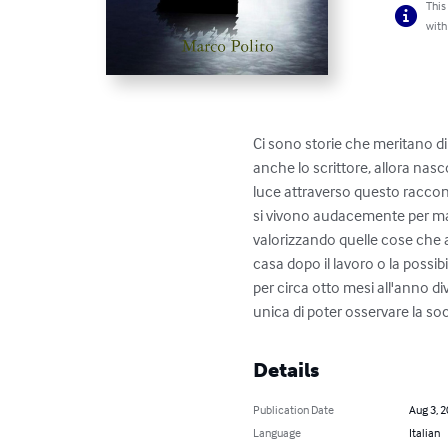
This
with
Ci sono storie che meritano d
anche lo scrittore, allora nas
luce attraverso questo racconto
si vivono audacemente per mare
valorizzando quelle cose che a
casa dopo il lavoro o la possibi
per circa otto mesi all'anno di
unica di poter osservare la soci
Details
Publication Date
Aug 3, 
Language
Italian