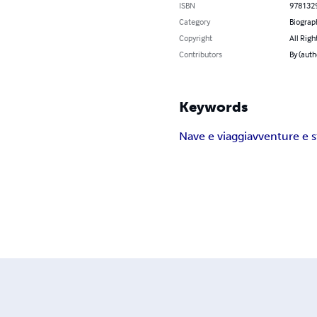
ISBN
978132
Category
Biograp
Copyright
All Righ
Contributors
By (auth
Keywords
Nave e viaggi
avventure e s