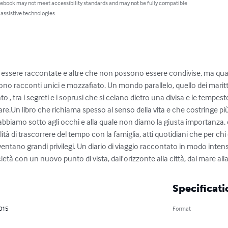
 ebook may not meet accessibility standards and may not be fully compatible
 assistive technologies.
i essere raccontate e altre che non possono essere condivise, ma qua
cono racconti unici e mozzafiato. Un mondo parallelo, quello dei maritt
 , tra i segreti e i soprusi che si celano dietro una divisa e le tempest
.Un libro che richiama spesso al senso della vita e che costringe più v
bbiamo sotto agli occhi e alla quale non diamo la giusta importanza, 
lità di trascorrere del tempo con la famiglia, atti quotidiani che per ch
ventano grandi privilegi. Un diario di viaggio raccontato in modo inten
età con un nuovo punto di vista, dall'orizzonte alla città, dal mare alla
Specificati
2015
Format