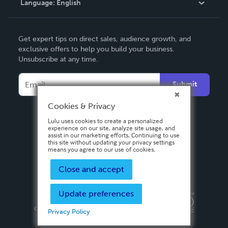
Language:
English
Contact Support
English
Get expert tips on direct sales, audience growth, and
Deutsch
exclusive offers to help you build your business.
Unsubscribe at any time.
Français
Italiano
Submit
Español
Cookies & Privacy
Lulu uses cookies to create a personalized
experience on our site, analyze site usage, and
assist in our marketing efforts. Continuing to use
this site without updating your privacy settings
means you agree to our use of cookies.
Close and accept
Update preferences
Privacy Policy
Terms & Conditions
Security
Copyright ©
2026 Lulu Press, Inc. All rights reserved.
Privacy Policy