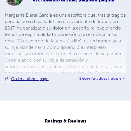
Margarita Elena García es una escritora que, tras la trágica
pérdida de su hija Judith en un accidente de tráfico en
2017, ha canalizado su dolor en la escritura, explorando
temas de espiritualidad y conexión con el más allá. Su
obra, "El cuaderno de la Vida: Judith", es un homenaje a
su hija, donde narra cómo aprendió a interpretar
mensajes y comunicarse con ella después de su partida.
Continuando con su viaje de sanación y
autodescubrimiento, publicó "El molino de la Vida", una
obra que profundiza en su historia familiar. En este libro,
Show full description
Go to author's page
rinde homenaje a sus antepasados, con el propósito de
reconocer y devolver la dignidad a quienes sufrieron
injusticias. Comparte mensajes de seres de luz, guías
espirituales y maestros ascendidos, ofreciendo
reflexiones sobre el perdón y la paz interior. Su tercer
libro, "El camino del alma" es un viaje profundamente
personal. Este libro recoge lo que ha aprendido sobre el
Ratings & Reviews
mundo cuántico, la energía del universo, y la conexión
con seres y guías espirituales como la Virgen María y San