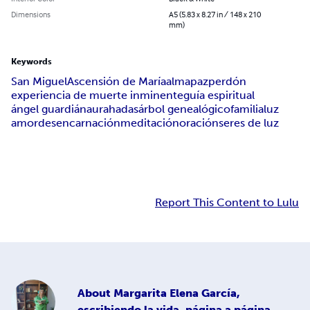
Dimensions
A5 (5.83 x 8.27 in / 148 x 210
mm)
Keywords
San Miguel
Ascensión de María
alma
paz
perdón
experiencia de muerte inminente
guía espiritual
ángel guardián
aura
hadas
árbol genealógico
familia
luz
amor
desencarnación
meditación
oración
seres de luz
Report This Content to Lulu
About
Margarita Elena García,
escribiendo la vida, página a página