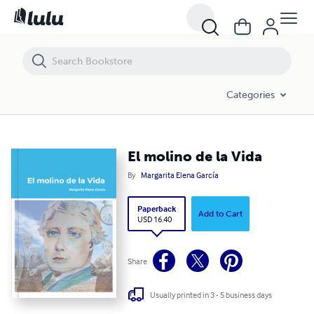
El molino de la Vida
Categories
El molino de la Vida
By
Margarita Elena García
Paperback
Add to Cart
USD 16.40
Share
Usually printed in 3 - 5 business days