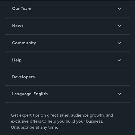
Our Team
About Us
News
Careers
In The News
Community
Events
Blog
Help
Videos
Order Lookup
Developers
Podcast
Knowledge Base
Language:
English
Contact Support
English
Get expert tips on direct sales, audience growth, and
Deutsch
exclusive offers to help you build your business.
Unsubscribe at any time.
Français