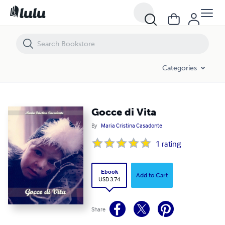
Gocce di Vita
Categories
Gocce di Vita
By
Maria Cristina Casadonte
1
rating
Ebook
Add to Cart
USD 3.74
Share