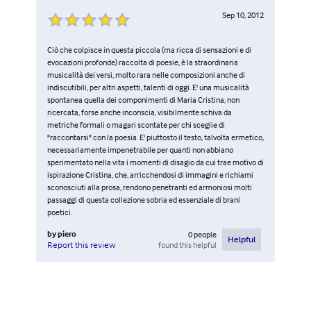
Sep 10, 2012
Ciò che colpisce in questa piccola (ma ricca di sensazioni e di
evocazioni profonde) raccolta di poesie, è la straordinaria
musicalità dei versi, molto rara nelle composizioni anche di
indiscutibili, per altri aspetti, talenti di oggi. E' una musicalità
spontanea quella dei componimenti di Maria Cristina, non
ricercata, forse anche inconscia, visibilmente schiva da
metriche formali o magari scontate per chi sceglie di
"raccontarsi" con la poesia. E' piuttosto il testo, talvolta ermetico,
necessariamente impenetrabile per quanti non abbiano
sperimentato nella vita i momenti di disagio da cui trae motivo di
ispirazione Cristina, che, arricchendosi di immagini e richiami
sconosciuti alla prosa, rendono penetranti ed armoniosi molti
passaggi di questa collezione sobria ed essenziale di brani
poetici.
by
piero
0
people
Helpful
found this helpful
Report this review