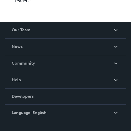
readers!
Our Team
About Us
News
Careers
In The News
Community
Events
Blog
Help
Videos
Order Lookup
Developers
Podcast
Knowledge Base
Language:
English
Contact Support
English