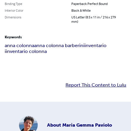
Binding Type
Paperback Perfect Bound
Interior Color
Black & White
Dimensions
US Letter (8.5 x 11 in / 216 x 279
mm)
Keywords
anna colonna
anna colonna barberini
inventario
iinventario colonna
Report This Content to Lulu
About
Maria Gemma Paviolo