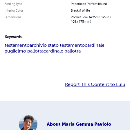
Binding Type
Paperback Perfect Bound
Interior Color
Black & White
Dimensions
Pocket Book (4.25 x 6.875 in /
108 x 175 mm)
Keywords
testamento
archivio stato testamento
cardinale
guglielmo pallotta
cardinale pallotta
Report This Content to Lulu
About
Maria Gemma Paviolo