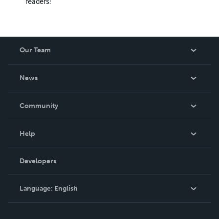
readers!
Our Team
About Us
News
Careers
In The News
Community
Events
Blog
Help
Videos
Order Lookup
Developers
Podcast
Knowledge Base
Language:
English
Contact Support
English