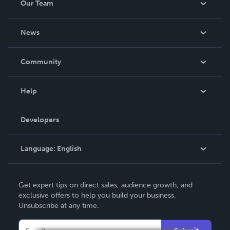
Our Team
About Us
News
Careers
In The News
Community
Events
Blog
Help
Videos
Order Lookup
Developers
Podcast
Knowledge Base
Language:
English
Contact Support
English
Get expert tips on direct sales, audience growth, and
Deutsch
exclusive offers to help you build your business.
Unsubscribe at any time.
Français
Italiano