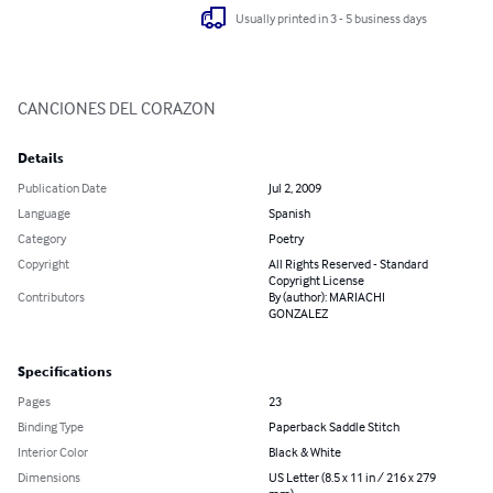
Usually printed in 3 - 5 business days
CANCIONES DEL CORAZON
Details
Publication Date
Jul 2, 2009
Language
Spanish
Category
Poetry
Copyright
All Rights Reserved - Standard
Copyright License
Contributors
By (author): MARIACHI
GONZALEZ
Specifications
Pages
23
Binding Type
Paperback Saddle Stitch
Interior Color
Black & White
Dimensions
US Letter (8.5 x 11 in / 216 x 279