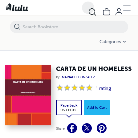
CARTA DE UN HOMELESS
Categories
CARTA DE UN HOMELESS
By
MARIACHI GONZALEZ
1
rating
Paperback
Add to Cart
USD 11.08
Share