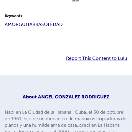
mm)
Keywords
AMOR
GUITARRA
SOLEDAD
Report This Content to Lulu
About
ANGEL GONZALEZ RODRIGUEZ
Naci en La Ciudad de la Habana , Cuba..el 30 de octubre
de 1961..hijo de un mecanico de maquinas copiadoras de
planos y una humilde ama de casa..creci en La Habana
Vieja..donde vivi hasta el 2000 ..cuando me vine a los