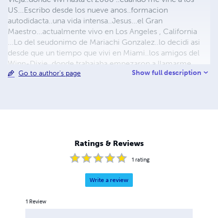
US...Escribo desde los nueve anos..formacion
autodidacta..una vida intensa..Jesus...el Gran
Maestro...actualmente vivo en Los Angeles , California
...Lo del seudonimo de Mariachi Gonzalez..lo decidi asi
desde que un tiempo que vivi en Miami..los amigos del
Winn-Dixie..donde trabajaba empezaron a llamarme
Show full description
Go to author's page
Mariachi..quizas por aquello de la movie..siempre vestido
de negro con la guitarra en la mano...fue un tributo a
aquellos amigos que me dieron la mano en tiempos muy
dificiles..97 y Flager saben de que estoy hablando..unos
20 libros de poesias ..tres novelas..cuentos ,
relatos..canciones..actualmente estoy preparando un
single show de mis pinturas..
Ratings & Reviews
1
rating
Write a review
1
Review