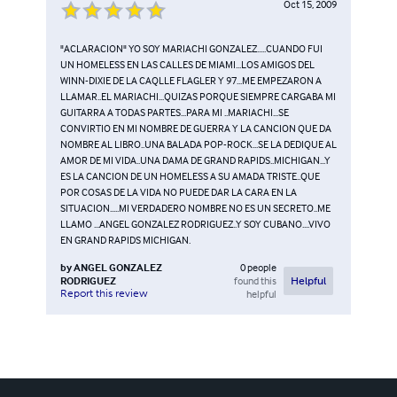
Oct 15, 2009
"ACLARACION" YO SOY MARIACHI GONZALEZ.....CUANDO FUI
UN HOMELESS EN LAS CALLES DE MIAMI...LOS AMIGOS DEL
WINN-DIXIE DE LA CAQLLE FLAGLER Y 97...ME EMPEZARON A
LLAMAR..EL MARIACHI...QUIZAS PORQUE SIEMPRE CARGABA MI
GUITARRA A TODAS PARTES...PARA MI ..MARIACHI...SE
CONVIRTIO EN MI NOMBRE DE GUERRA Y LA CANCION QUE DA
NOMBRE AL LIBRO..UNA BALADA POP-ROCK...SE LA DEDIQUE AL
AMOR DE MI VIDA..UNA DAMA DE GRAND RAPIDS..MICHIGAN...Y
ES LA CANCION DE UN HOMELESS A SU AMADA TRISTE..QUE
POR COSAS DE LA VIDA NO PUEDE DAR LA CARA EN LA
SITUACION.....MI VERDADERO NOMBRE NO ES UN SECRETO..ME
LLAMO ...ANGEL GONZALEZ RODRIGUEZ..Y SOY CUBANO....VIVO
EN GRAND RAPIDS MICHIGAN.
by
ANGEL GONZALEZ
0
people
RODRIGUEZ
found this
Helpful
Report this review
helpful