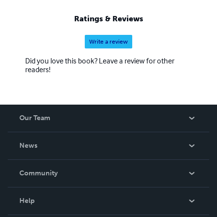
Ratings & Reviews
Write a review
Did you love this book? Leave a review for other
readers!
Our Team
About Us
News
Careers
In The News
Community
Events
Blog
Help
Videos