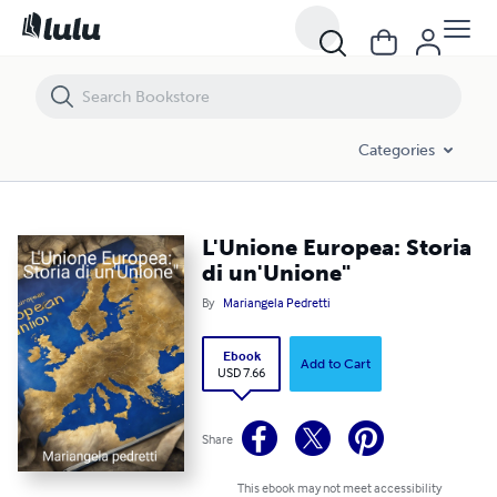
L'Unione Europea: Storia di un'Unione"
Categories
L'Unione Europea: Storia
di un'Unione"
By
Mariangela Pedretti
Ebook
Add to Cart
USD 7.66
Share
This ebook may not meet accessibility