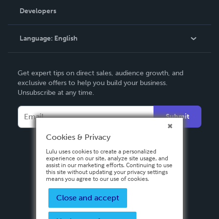
Order Lookup
Developers
Podcast
Knowledge Base
Language:
English
Contact Support
English
Get expert tips on direct sales, audience growth, and
Deutsch
exclusive offers to help you build your business.
Unsubscribe at any time.
Français
Italiano
Submit
Español
Cookies & Privacy
Lulu uses cookies to create a personalized
experience on our site, analyze site usage, and
assist in our marketing efforts. Continuing to use
this site without updating your privacy settings
means you agree to our use of cookies.
Close and accept