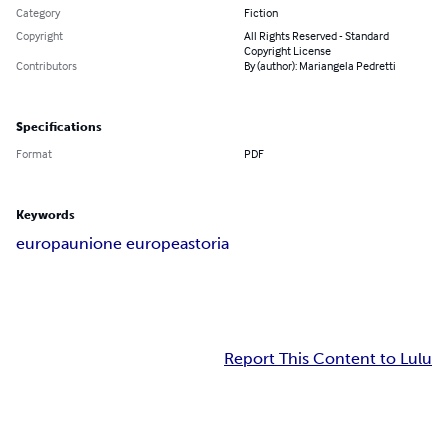
Category
Fiction
Copyright
All Rights Reserved - Standard
Copyright License
Contributors
By (author): Mariangela Pedretti
Specifications
Format
PDF
Keywords
europa
unione europea
storia
Report This Content to Lulu