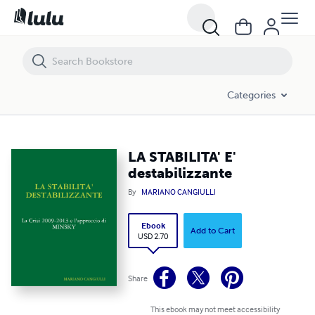
LA STABILITA' E' destabilizzante
Categories
LA STABILITA' E'
destabilizzante
By
MARIANO CANGIULLI
Ebook
Add to Cart
USD 2.70
Share
This ebook may not meet accessibility