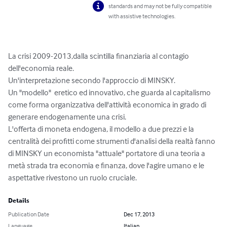
standards and may not be fully compatible
with assistive technologies.
La crisi 2009-2013,dalla scintilla finanziaria al contagio 
dell'economia reale. 

Un'interpretazione secondo l'approccio di MINSKY.

Un "modello"  eretico ed innovativo, che guarda al capitalismo 
come forma organizzativa dell'attività economica in grado di 
generare endogenamente una crisi.

L'offerta di moneta endogena, il modello a due prezzi e la 
centralità dei profitti come strumenti d'analisi della realtà fanno 
di MINSKY un economista "attuale" portatore di una teoria a 
metà strada tra economia e finanza, dove l'agire umano e le 
aspettative rivestono un ruolo cruciale.
Details
Publication Date
Dec 17, 2013
Language
Italian