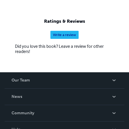
Ratings & Reviews
Write a review
Did you love this book? Leave a review for other
readers!
Our Team
About Us
News
Careers
In The News
Community
Events
Blog