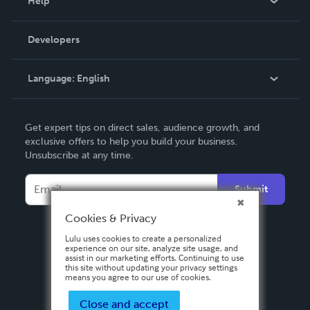
Help
Videos
Order Lookup
Developers
Podcast
Knowledge Base
Language:
English
Contact Support
English
Get expert tips on direct sales, audience growth, and
Deutsch
exclusive offers to help you build your business.
Unsubscribe at any time.
Français
Italiano
Submit
Español
Cookies & Privacy
Lulu uses cookies to create a personalized
experience on our site, analyze site usage, and
assist in our marketing efforts. Continuing to use
this site without updating your privacy settings
means you agree to our use of cookies.
Close and accept