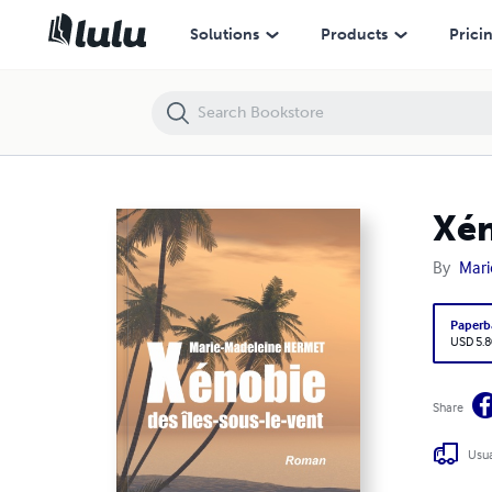
Xénobie des Îles-sous-le-Vent
Solutions
Products
Prici
Xén
By
Mari
Paperb
USD 5.8
Share
Usua