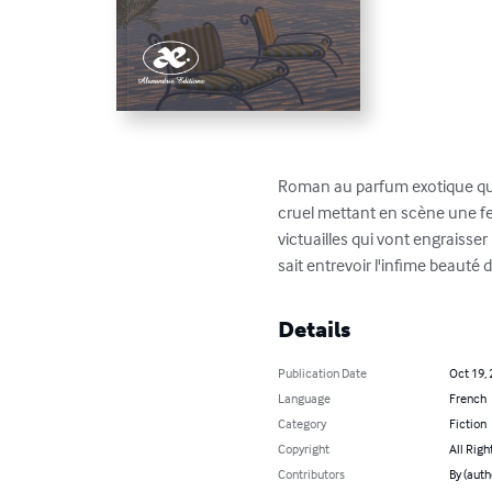
Roman au parfum exotique qui 
cruel mettant en scène une fe
victuailles qui vont engraisser
sait entrevoir l'infime beauté d
Details
Publication Date
Oct 19,
Language
French
Category
Fiction
Copyright
All Righ
Contributors
By (aut