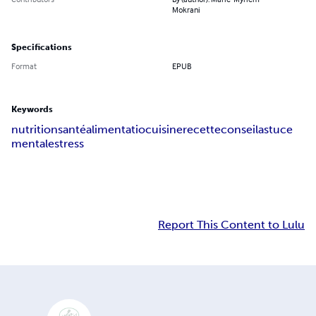
Mokrani
Specifications
Format
EPUB
Keywords
nutrition
santé
alimentatio
cuisine
recette
conseil
astuce
mentale
stress
Report This Content to Lulu