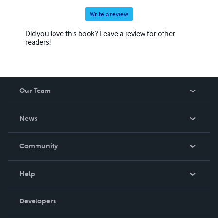
Write a review
Did you love this book? Leave a review for other
readers!
Our Team
About Us
News
Careers
In The News
Community
Events
Blog
Help
Videos
Order Lookup
Developers
Podcast
Knowledge Base