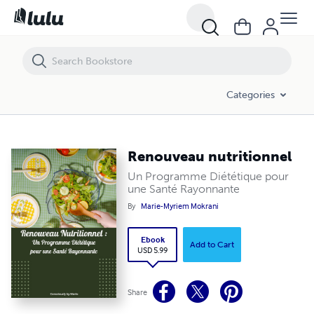
Renouveau nutritionnel
Categories
Renouveau nutritionnel
Un Programme Diététique pour
une Santé Rayonnante
By
Marie-Myriem Mokrani
Ebook
Add to Cart
USD 5.99
Share