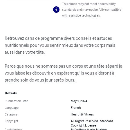
This ebook may not meet accessibility
standards and may not be fully compatible
with assistive technologies.
Retrouvez dans ce programme divers conseils et astuces 
nutritionnels pour vous sentir mieux dans votre corps mais 
aussi dans votre tête.

Parce que nous ne sommes pas un corps et une tête séparé je 
vous laisse les découvrir en espérant qu'ils vous aideront à 
prendre soin de vous jour après jours.
Details
Publication Date
May 1, 2024
Language
French
Category
Health & Fitness
Copyright
All Rights Reserved - Standard
Copyright License
Contributors
By (author): Marie-Myriem