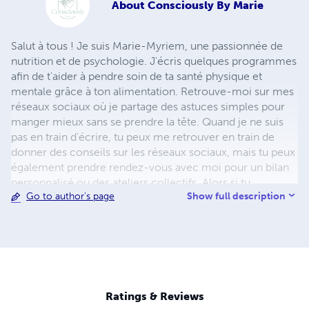
About
Consciously By Marie
Salut à tous ! Je suis Marie-Myriem, une passionnée de
nutrition et de psychologie. J'écris quelques programmes
afin de t'aider à pendre soin de ta santé physique et
mentale grâce à ton alimentation. Retrouve-moi sur mes
réseaux sociaux où je partage des astuces simples pour
manger mieux sans se prendre la tête. Quand je ne suis
pas en train d'écrire, tu peux me retrouver en train de
donner des conseils sur les réseaux sociaux, mais tu peux
également prendre rendez-vous avec moi pour un bilan
personnalisé ou des ateliers collectifs. Alors si tu
Show full description
Go to author's page
cherches des idées pour manger plus sainement sans
sacrifier ton plaisir et ton porte-monnaie, reste dans le
coin et suis mes aventures culinaires !
Ratings & Reviews