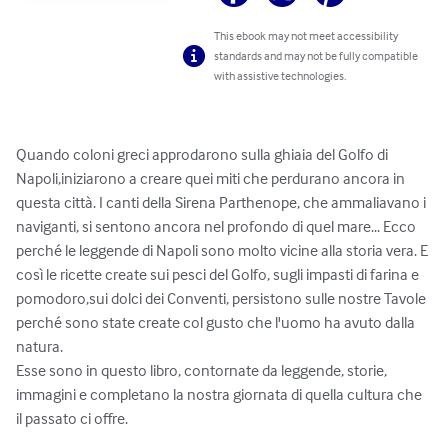
This ebook may not meet accessibility
standards and may not be fully compatible
with assistive technologies.
Quando coloni greci approdarono sulla ghiaia del Golfo di 
Napoli,iniziarono a creare quei miti che perdurano ancora in 
questa città. I canti della Sirena Parthenope, che ammaliavano i 
naviganti, si sentono ancora nel profondo di quel mare... Ecco 
perché le leggende di Napoli sono molto vicine alla storia vera. E 
così le ricette create sui pesci del Golfo, sugli impasti di farina e 
pomodoro,sui dolci dei Conventi, persistono sulle nostre Tavole 
perché sono state create col gusto che l'uomo ha avuto dalla 
natura.

Esse sono in questo libro, contornate da leggende, storie, 
immagini e completano la nostra giornata di quella cultura che 
il passato ci offre.