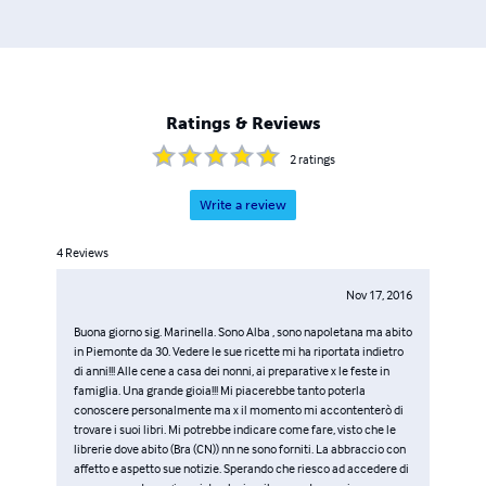
e a Roma. Ha scritto rubriche di Ricette su giornali ed ha
pubblicato i libri: “L’arte della Cucina secondo la
tradizione Napoletana”, “Cucina Mediterranea”, “La nuova
cucina Mediterranea”, “Ricette raccontate-Cucina
napoletana”, “ La Grande Cucina Italiana”.
Ratings & Reviews
2
ratings
Write a review
4
Reviews
Nov 17, 2016
Buona giorno sig. Marinella. Sono Alba , sono napoletana ma abito
in Piemonte da 30. Vedere le sue ricette mi ha riportata indietro
di anni!!! Alle cene a casa dei nonni, ai preparative x le feste in
famiglia. Una grande gioia!!! Mi piacerebbe tanto poterla
conoscere personalmente ma x il momento mi accontenterò di
trovare i suoi libri. Mi potrebbe indicare come fare, visto che le
librerie dove abito (Bra (CN)) nn ne sono forniti. La abbraccio con
affetto e aspetto sue notizie. Sperando che riesco ad accedere di