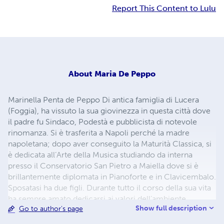
Report This Content to Lulu
About
Maria De Peppo
Marinella Penta de Peppo Di antica famiglia di Lucera
(Foggia), ha vissuto la sua giovinezza in questa città dove
il padre fu Sindaco, Podestà e pubblicista di notevole
rinomanza. Si è trasferita a Napoli perché la madre
napoletana; dopo aver conseguito la Maturità Classica, si
è dedicata all’Arte della Musica studiando da interna
presso il Conservatorio San Pietro a Maiella dove si è
brillantemente diplomata in Pianoforte e in Clavicembalo.
Sposatasi ha due figli. Durante tutto il corso della sua vita
ha sempre amato dedicarsi ai valori dell’ambiente
Show full description
Go to author's page
familiare coltivandone le Regole e le Ricette di
Tradizione. Per hobby ha tenuto Corsi di Cucina a Napoli