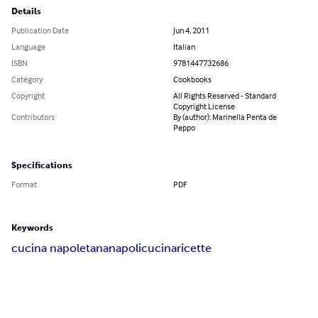
Details
Publication Date
Jun 4, 2011
Language
Italian
ISBN
9781447732686
Category
Cookbooks
Copyright
All Rights Reserved - Standard
Copyright License
Contributors
By (author): Marinella Penta de
Peppo
Specifications
Format
PDF
Keywords
cucina napoletana
napoli
cucina
ricette