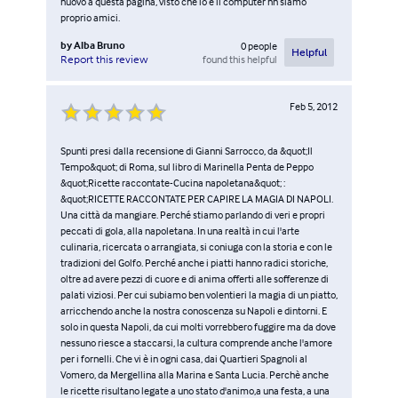
nuovo a questa pagina, visto che io e il computer nn siamo
proprio amici.
by
Alba Bruno
0
people
Helpful
found this helpful
Report this review
Feb 5, 2012
Spunti presi dalla recensione di Gianni Sarrocco, da &quot;Il
Tempo&quot; di Roma, sul libro di Marinella Penta de Peppo
&quot;Ricette raccontate-Cucina napoletana&quot; :
&quot;RICETTE RACCONTATE PER CAPIRE LA MAGIA DI NAPOLI.
Una città da mangiare. Perché stiamo parlando di veri e propri
peccati di gola, alla napoletana. In una realtà in cui l'arte
culinaria, ricercata o arrangiata, si coniuga con la storia e con le
tradizioni del Golfo. Perché anche i piatti hanno radici storiche,
oltre ad avere pezzi di cuore e di anima offerti alle sofferenze di
palati viziosi. Per cui subiamo ben volentieri la magia di un piatto,
arricchendo anche la nostra conoscenza su Napoli e dintorni. E
solo in questa Napoli, da cui molti vorrebbero fuggire ma da dove
nessuno riesce a staccarsi, la cultura comprende anche l'amore
per i fornelli. Che vi è in ogni casa, dai Quartieri Spagnoli al
Vomero, da Mergellina alla Marina e Santa Lucia. Perchè anche
le ricette risultano legate a uno stato d'animo,a una festa, a una