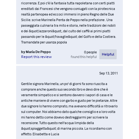
ricorrenza. E poi c'è la fantasia tutta napoletana con certi piatti
ereditati dai Francesi che vengono coniugati con la pirotecnica
realtà partenopea ed eccoci immersi in pieno Regno delle Due
Sicilie. scrive Marinella Penta de Peppo nella prefazione . Una
passeggiata culinaria tra mito e storia, nelle tradizioni dei nobili
e dei &quot;lazzaroni&quot;, dal culto del caffè ai primi piatti
passando per le &quot;fravaglie&quot; del Golfo e della Costiera.
Tramandate per usanza popola
by
Maria De Peppo
0
people
Helpful
found this helpful
Report this review
Sep 13, 2011
Gentile signora Marinella, un po' di giorni fa sono riuscita a
comprare anche questo suo secondo lbro e devo dire che è
veramente simpatico e si sentono davvero i sapori di casa e le
antiche maniere di vivere con garbo e gusto per le pietanze. Altre
due signore lo hanno comprato, ma avevano difficoltà a ritrovarlo
sul computer. Noi abbiamo dato qualche consiglio e a loro volta
mi hanno detto come dovevo destreggiarmi per scrivere la
recensione. Tutto questo nell'acqua limpida della
&quot;spiaggetta&quot; di marina piccola. La ricordiamo con
affetto. Elisabetta e Lucia