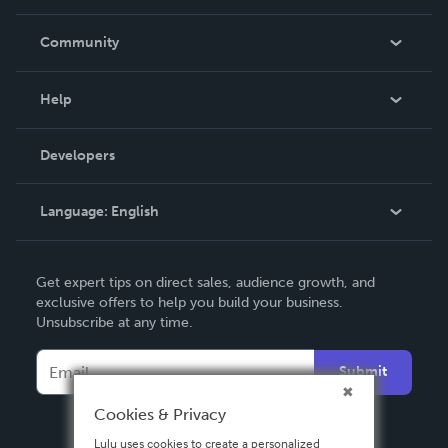
Careers
In The News
Community
Events
Blog
Help
Videos
Order Lookup
Developers
Podcast
Knowledge Base
Language:
English
Contact Support
English
Get expert tips on direct sales, audience growth, and
Deutsch
exclusive offers to help you build your business.
Unsubscribe at any time.
Français
Italiano
Submit
Español
Cookies & Privacy
Lulu uses cookies to create a personalized