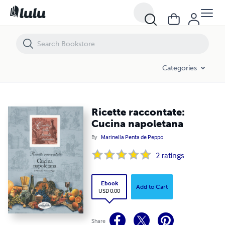
Ricette raccontate: Cucina napoletana
Categories
Ricette raccontate:
Cucina napoletana
By
Marinella Penta de Peppo
2
ratings
Ebook
Add to Cart
USD 0.00
Share