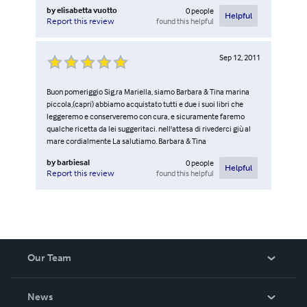
by
elisabetta vuotto
0
people
Helpful
found this helpful
Report this review
Sep 12, 2011
Buon pomeriggio Sig.ra Mariella, siamo Barbara & Tina marina
piccola,(capri) abbiamo acquistato tutti e due i suoi libri che
leggeremo e conserveremo con cura, e sicuramente faremo
qualche ricetta da lei suggeritaci. nell'attesa di rivederci giù al
mare cordialmente La salutiamo. Barbara & Tina
by
barbiesal
0
people
Helpful
found this helpful
Report this review
Our Team
About Us
News