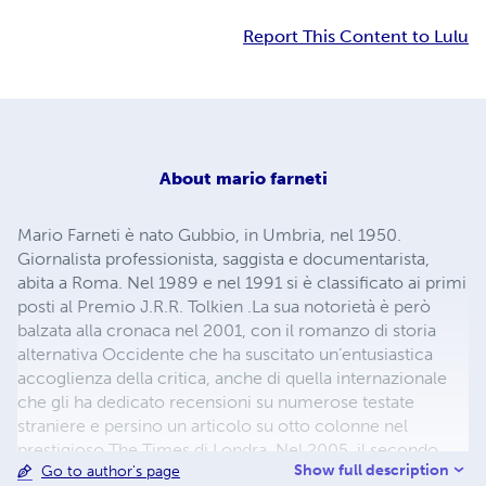
Report This Content to Lulu
About
mario farneti
Mario Farneti è nato Gubbio, in Umbria, nel 1950.
Giornalista professionista, saggista e documentarista,
abita a Roma. Nel 1989 e nel 1991 si è classificato ai primi
posti al Premio J.R.R. Tolkien .La sua notorietà è però
balzata alla cronaca nel 2001, con il romanzo di storia
alternativa Occidente che ha suscitato un’entusiastica
accoglienza della critica, anche di quella internazionale
che gli ha dedicato recensioni su numerose testate
straniere e persino un articolo su otto colonne nel
prestigioso The Times di Londra. Nel 2005, il secondo
Show full description
Go to author's page
romanzo della serie, Attacco all’Occidente, si è