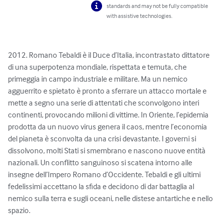
standards and may not be fully compatible
with assistive technologies.
2012. Romano Tebaldi è il Duce d’Italia, incontrastato dittatore 
di una superpotenza mondiale, rispettata e temuta, che 
primeggia in campo industriale e militare. Ma un nemico 
agguerrito e spietato è pronto a sferrare un attacco mortale e 
mette a segno una serie di attentati che sconvolgono interi 
continenti, provocando milioni di vittime. In Oriente, l’epidemia 
prodotta da un nuovo virus genera il caos, mentre l’economia 
del pianeta è sconvolta da una crisi devastante. I governi si 
dissolvono, molti Stati si smembrano e nascono nuove entità 
nazionali. Un conflitto sanguinoso si scatena intorno alle 
insegne dell’Impero Romano d’Occidente. Tebaldi e gli ultimi 
fedelissimi accettano la sfida e decidono di dar battaglia al 
nemico sulla terra e sugli oceani, nelle distese antartiche e nello 
spazio.