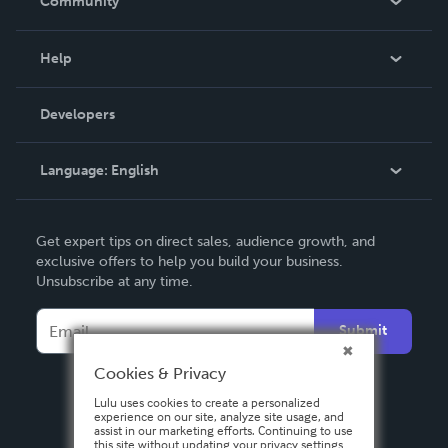
Community
Events
Blog
Help
Videos
Order Lookup
Developers
Podcast
Knowledge Base
Language:
English
Contact Support
English
Get expert tips on direct sales, audience growth, and
Deutsch
exclusive offers to help you build your business.
Unsubscribe at any time.
Français
Italiano
Submit
Español
Cookies & Privacy
Lulu uses cookies to create a personalized
experience on our site, analyze site usage, and
assist in our marketing efforts. Continuing to use
this site without updating your privacy settings