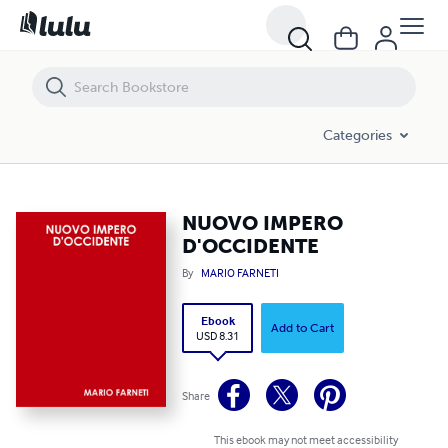
NUOVO IMPERO D'OCCIDENTE
Categories
NUOVO IMPERO
D'OCCIDENTE
By
MARIO FARNETI
Ebook
Add to Cart
USD 8.31
Share
This ebook may not meet accessibility