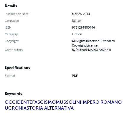
Details
Publication Date
Mar 25, 2014
Language
Italian
ISBN
9781291800746
Category
Fiction
Copyright
All Rights Reserved - Standard
Copyright License
Contributors
By (author): MARIO FARNETI
Specifications
Format
PDF
Keywords
OCCIDENTE
FASCISMO
MUSSOLINI
IMPERO ROMANO
UCRONIA
STORIA ALTERNATIVA