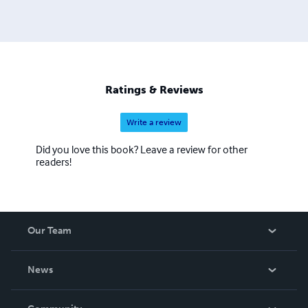
classificato al primo posto al Premio Nazionale di
Narrativa Fantastica “Le Ali della Fantasia”. Il terzo
romanzo della serie, Nuovo Impero d’Occidente, è stato
pubblicato nel 2006. Il romanzo di ucronia, Imperium
Solis (Editrice Nord), ambientato nel IV secolo dopo
Cristo, ha per protagonista Giuliano Imperatore. A
Ratings & Reviews
Imperium Solis seguirà presto Gladius Imperii, secondo
episodio della serie.
Write a review
Did you love this book? Leave a review for other
readers!
Our Team
About Us
News
Careers
In The News