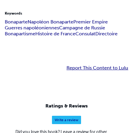
Keywords
Bonaparte
Napoléon Bonaparte
Premier Empire
Guerres napoléoniennes
Campagne de Russie
Bonapartisme
Histoire de France
Consulat
Directoire
Report This Content to Lulu
Ratings & Reviews
Write a review
Did you love this book? Leave a review for other