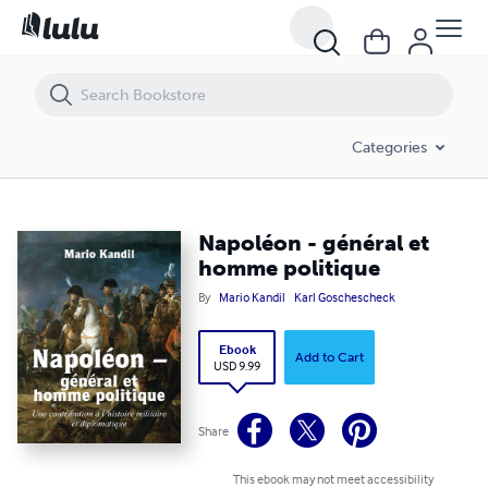
Napoléon - général et homme politique
Categories
Napoléon - général et
homme politique
By
Mario Kandil
Karl Goschescheck
Ebook
Add to Cart
USD 9.99
Share
This ebook may not meet accessibility