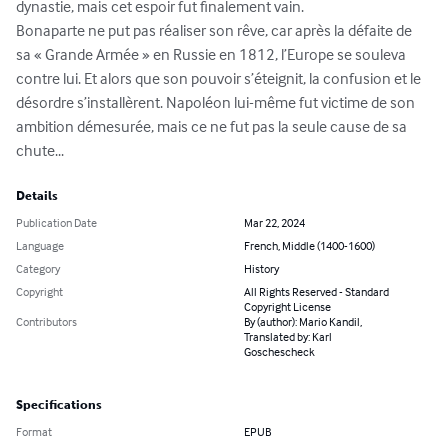
dynastie, mais cet espoir fut finalement vain.

Bonaparte ne put pas réaliser son rêve, car après la défaite de 
sa « Grande Armée » en Russie en 1812, l’Europe se souleva 
contre lui. Et alors que son pouvoir s’éteignit, la confusion et le 
désordre s’installèrent. Napoléon lui-même fut victime de son 
ambition démesurée, mais ce ne fut pas la seule cause de sa 
chute...
Details
Publication Date
Mar 22, 2024
Language
French, Middle (1400-1600)
Category
History
Copyright
All Rights Reserved - Standard
Copyright License
Contributors
By (author): Mario Kandil,
Translated by: Karl
Goschescheck
Specifications
Format
EPUB