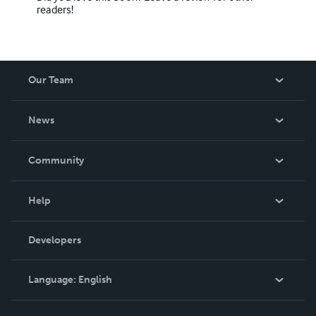
readers!
Our Team
About Us
News
Careers
In The News
Community
Events
Blog
Help
Videos
Order Lookup
Developers
Podcast
Knowledge Base
Language:
English
Contact Support
English