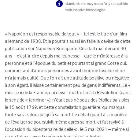
standards and may not be fully compatible
with assistive technologies.
« Napoléon est responsable de tout » – tel est le titre d’un film 
allemand de 1938. Et je pourrais aussi en faire la devise de cette 
publication sur Napoléon Bonaparte. Cela fait maintenant 40 
ans – c’est-à-dire depuis ma jeunesse – que je m’intéresse à la 
personne et à l’époque du petit et pourtant si grand Corse qui, 
comme tant d’autres personnes avant moi, me fascine et ne 
m’a jamais quitté. Que l’on ait une attitude positive ou négative 
à son égard, il laisse certainement peu de gens indifférents. Le « 
messie » de la France, qui devait mettre fin à la Révolution (dans 
le sens de « terminer »), n’était pas né sous des étoiles paisibles 
le 15 août 1769, et cette constellation guerrière, qui marqua 
toute sa vie, dura jusqu’à sa mort. Le débat quant à la manière 
de l’évaluer se poursuivit même après sa mort, et fut ravivé à 
l’occasion du bicentenaire de celle-ci, le 5 mai 2021 – même si 
ce ne fut pas avec la même intensité qu’autrefois.
