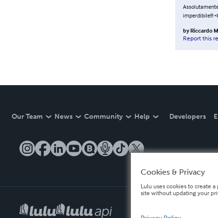
Assolutamente d
imperdibile!!! 
by
Riccardo M
Report this r
Our Team
News
Community
Help
Developers
E
Cookies & Privacy
Lulu uses cookies to create a 
site without updating your pr
Privacy Policy