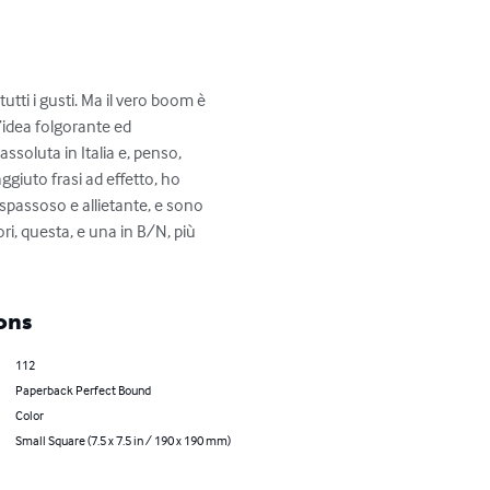
tti i gusti. Ma il vero boom è 
’idea folgorante ed 
ssoluta in Italia e, penso, 
iuto frasi ad effetto, ho 
o spassoso e allietante, e sono 
ri, questa, e una in B/N, più 
ons
112
Paperback Perfect Bound
Color
Small Square (7.5 x 7.5 in / 190 x 190 mm)