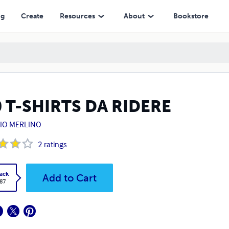
ng
Create
Resources
About
Bookstore
 T-SHIRTS DA RIDERE
IO MERLINO
2
ratings
ack
Add to Cart
.87