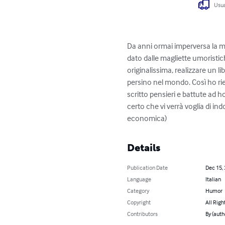
Usua
Da anni ormai imperversa la man
dato dalle magliette umoristic
originalissima, realizzare un l
persino nel mondo. Così ho rie
scritto pensieri e battute ad ho
certo che vi verrà voglia di in
economica)
Details
Publication Date
Dec 15,
Language
Italian
Category
Humor
Copyright
All Righ
Contributors
By (aut