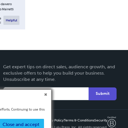
o davvero
do Mainetti
e
Helpful
l
Get expert tips on direct sales, audience growth, and
exclusive offers to help you build your business.
Unsubscribe at any time.
Submit
fforts. Continuing to use this
Privacy Policy
Terms & Conditions
Security
Close and accept
Copyright ©
2026 Lulu Press, Inc. All rights reserved.