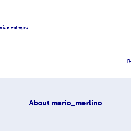
e
ridere
allegro
R
About
mario_merlino