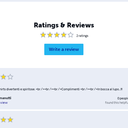
Ratings & Reviews
2
ratings
Write a review
hirts divertenti e spiritose. <br /><br /><br />Complimenti <br /><br />In bocca al lupo...!!!
manutti
0
peopl
found this helpfu
eview