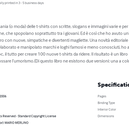
lly printed in 3 - 5 business days
ia (o moda) delle t-shirts con scritte, slogans e immagini varie e per tu
he, che spopolano soprattutto tra i giovani. Ed è così che ho avuto un
ibro con nuove, simpatiche e divertenti magliette. Una novità editoriale a
laborato e manipolato marchi e loghi famosi e meno conosciuti, ho agg
c, il tutto per creare 100 nuove t-shirts da ridere. Il risultato è un libr
dossare l’umorismo.(Di questo libro ne esistono due versioni: una a colo
Specificati
 2006
Pages
Binding Type
Interior Color
ts Reserved - Standard Copyright License
Dimensions
hor): MARIO MERLINO