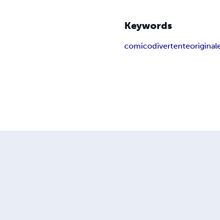
Keywords
comico
divertente
original