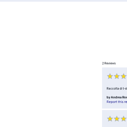
2
Reviews
Raccolta di t-s
by
Andrea Ro
Report this r