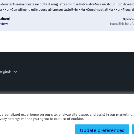
ivertentissima questa raccolta di magliette spiritose!!! <br> <br>Ne è uscito un libro davver
<br> <br>Complimenti ed in bocca al lupo per tutto!!! <br> <br>Con simpatia!!! <br> <br>Riccar
ainetti
0
peopl
found this helpfu
eview
nglish
personalized experience on our site, analyze site usage, and assist in our marketing e
ivacy settings means you agree to our use of cookies.
Update preferences