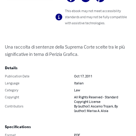
This ebook may not meet accessibility
standards and may not be fully compatible
with assistive technologies.
Una raccolta di sentenze della Suprema Corte scelte tra le più 
significative in tema di Perizia Grafica.
Details
Publication Date
Oct 17, 2011
Language
Italian
Category
Law
Copyright
All Rights Reserved - Standard
Copyright License
Contributors
By (author): Ascanio Trojani, By
(author): Marisa A. Aloia
Specifications
Format
PDF