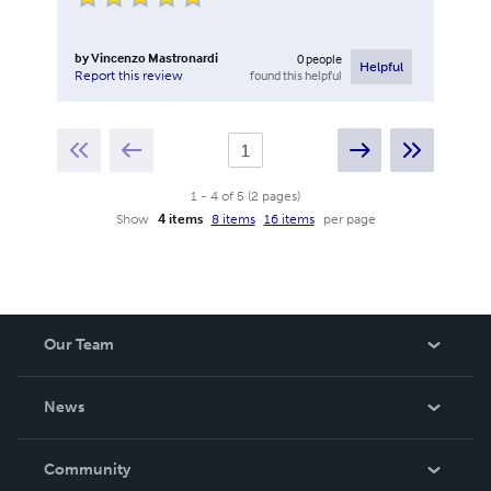
by
Vincenzo Mastronardi
0
people
Helpful
found this helpful
Report this review
1
-
4
of
5
(
2
pages
)
Show
4 items
8 items
16 items
per page
Our Team
About Us
News
Careers
In The News
Community