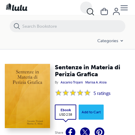
Sentenze in Materia di Perizia Grafica
Categories
Sentenze in Materia di
Perizia Grafica
By
Ascanio Trojani
Marisa A. Aloia
5
ratings
Ebook
Add to Cart
USD 2.58
Share