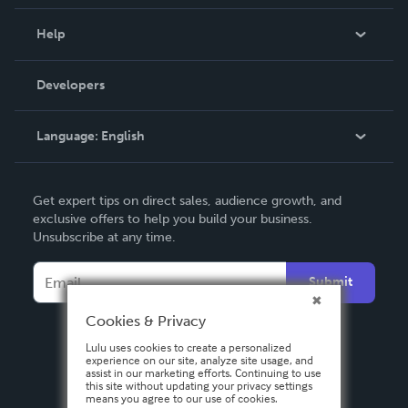
Events
Blog
Help
Videos
Order Lookup
Developers
Podcast
Knowledge Base
Language:
English
Contact Support
English
Get expert tips on direct sales, audience growth, and
Deutsch
exclusive offers to help you build your business.
Unsubscribe at any time.
Français
Italiano
Submit
Español
Cookies & Privacy
Lulu uses cookies to create a personalized
experience on our site, analyze site usage, and
assist in our marketing efforts. Continuing to use
this site without updating your privacy settings
means you agree to our use of cookies.