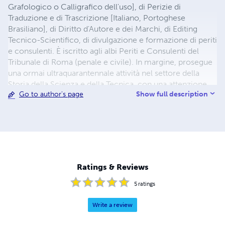
Grafologico o Calligrafico dell'uso], di Perizie di
Traduzione e di Trascrizione [Italiano, Portoghese
Brasiliano], di Diritto d'Autore e dei Marchi, di Editing
Tecnico-Scientifico, di divulgazione e formazione di periti
e consulenti. È iscritto agli albi Periti e Consulenti del
Tribunale di Roma (penale e civile). In margine, prosegue
una ormai ultraquarantennale attività nel settore della
Storia della Scienza e della Tecnica, con una attenzione
Show full description
Go to author's page
ereditaria alla Storia dell'Aviazione, della Fotografia
Creativa e delle Arti Grafiche.
Ratings & Reviews
5
ratings
Write a review