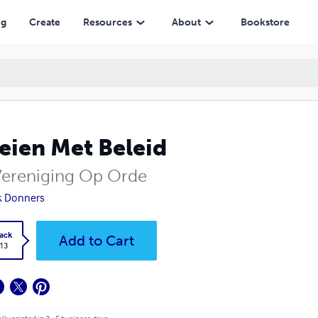
ng
Create
Resources
About
Bookstore
eien Met Beleid
ereniging Op Orde
k Donners
ack
Add to Cart
.13