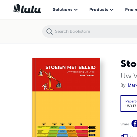
Solutions
Products
Prici
Sto
Uw V
By
Mar
Paperb
USD 17
Share