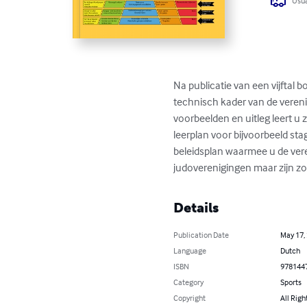
Usua
Na publicatie van een vijftal 
technisch kader van de verenig
voorbeelden en uitleg leert u 
leerplan voor bijvoorbeeld st
beleidsplan waarmee u de vere
judoverenigingen maar zijn zo
Details
Publication Date
May 17,
Language
Dutch
ISBN
978144
Category
Sports
Copyright
All Righ