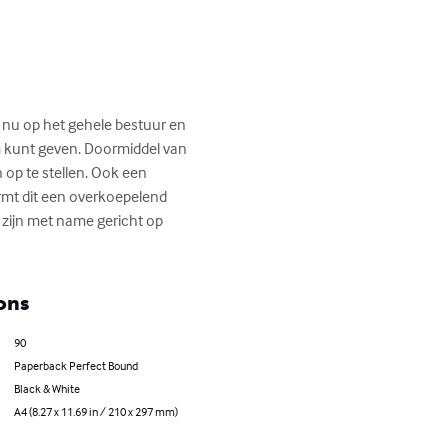
h nu op het gehele bestuur en 
rm kunt geven. Doormiddel van 
 op te stellen. Ook een 
rmt dit een overkoepelend 
 zijn met name gericht op 
ons
90
Paperback Perfect Bound
Black & White
A4 (8.27 x 11.69 in / 210 x 297 mm)