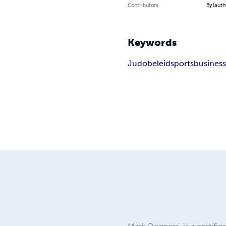
Contributors
By (auth
Keywords
Judo
beleid
sports
busines