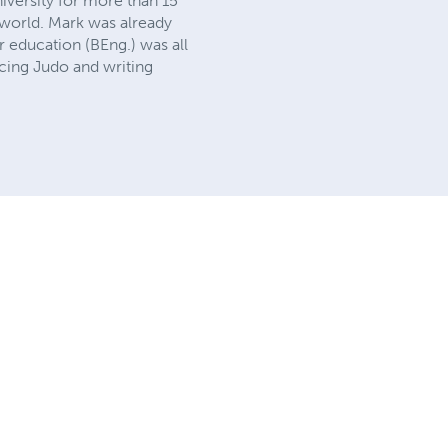
iversity for more than 15
e world. Mark was already
r education (BEng.) was all
cing Judo and writing