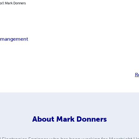
or): Mark Donners
s
mangement
R
About
Mark Donners