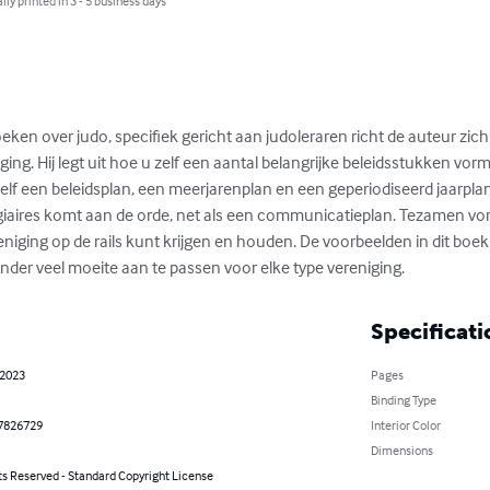
lly printed in 3 - 5 business days
boeken over judo, specifiek gericht aan judoleraren richt de auteur zic
ing. Hij legt uit hoe u zelf een aantal belangrijke beleidsstukken vo
zelf een beleidsplan, een meerjarenplan en een geperiodiseerd jaarplan
agiaires komt aan de orde, net als een communicatieplan. Tezamen vo
niging op de rails kunt krijgen en houden. De voorbeelden in dit boek
nder veel moeite aan te passen voor elke type vereniging.
Specificati
 2023
Pages
Binding Type
7826729
Interior Color
Dimensions
ts Reserved - Standard Copyright License