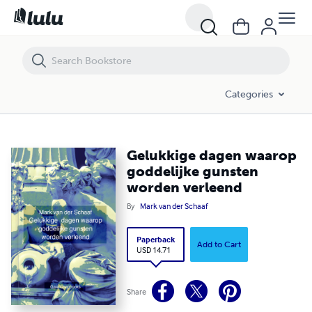
Gelukkige dagen waarop goddelijke gunsten worden verleend
Categories
Gelukkige dagen waarop
goddelijke gunsten
worden verleend
By
Mark van der Schaaf
Paperback
Add to Cart
USD 14.71
Share