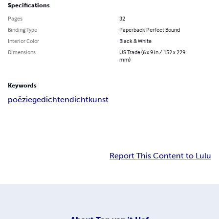
Specifications
Pages
32
Binding Type
Paperback Perfect Bound
Interior Color
Black & White
Dimensions
US Trade (6 x 9 in / 152 x 229
mm)
Keywords
poëzie
gedichten
dichtkunst
Report This Content to Lulu