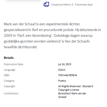
Usually printed in 3 - 5 business days
Mark van der Schaaf is een experimentele dichter, 
gespecialiseerd in flarf en procedurele poëzie. Hij debuteerde in 
2009 in ‘Flarf, een bloemlezing’. ‘Gelukkige dagen waarop 
goddelijke gunsten worden verleend’ is Van der Schaafs 
twaalfde dichtbundel.
Details
Publication Date
Jul 24, 2023
Language
Dutch
ISBN
9781446789834
Category
Poetry
Copyright
All Rights Reserved - Standard
Copyright License
Contributors
By (author): Mark van der
Schaaf