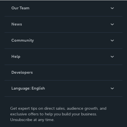
Our Team
About Us
News
Careers
In The News
Community
Events
Blog
Help
Videos
Order Lookup
Developers
Podcast
Knowledge Base
Language:
English
Contact Support
English
Get expert tips on direct sales, audience growth, and
Deutsch
exclusive offers to help you build your business.
Unsubscribe at any time.
Français