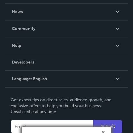
About Us
News
Careers
In The News
Community
Events
Blog
Help
Videos
Order Lookup
Developers
Podcast
Knowledge Base
Language:
English
Contact Support
English
Get expert tips on direct sales, audience growth, and
Deutsch
exclusive offers to help you build your business.
Unsubscribe at any time.
Français
Italiano
Submit