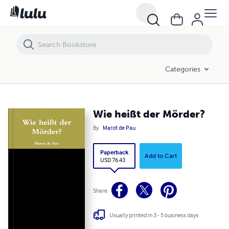
Wie heißt der Mörder?
Categories
Wie heißt der Mörder?
By
Marot de Pau
Paperback
Add to Cart
USD 76.43
Share
Usually printed in 3 - 5 business days