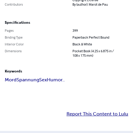
Contributors
By (author): Marot de Pau
Specifications
Pages
399
Binding Type
Paperback Perfect Bound
Interior Color
Black & White
Dimensions
Pocket Book (4.25 x 6.875 in /
108 x 175 mm)
Keywords
Mord
Spannung
Sex
Humor..
Report This Content to Lulu