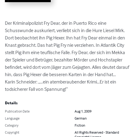
Der Kriminalpolizist Fry Dear, der in Puerto Rico eine 
Schusswunde auskuriert, verliebt sich in die Hure Liesel Mirk. 
Dort beobachtet ihn Pig Hexer. Ihn hat Fry Dear einmal in den 
Knast gebracht. Das hat Pig Fry nie verziehen. In Atlantik City 
stellt Pig ihm eine teuflische Falle. Fry Dear, der sich im Mekka 
der Spieler und Betrüger, bezahlter Mörder und Hochstapler 
befindet, wird dort vom Jäger zum Gejagten. Alles deutet darauf 
hin, dass Pig Hexer die besseren Karten in der Hand hat…

Karin Schneider: „…ein atemberaubender Krimi…Er ist ein 
todsicherer Fall von Spannung!“
Details
Publication Date
Aug 1, 2009
Language
German
Category
Fiction
Copyright
All Rights Reserved - Standard
Copyright License