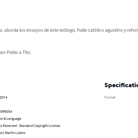
ro, aborda los ensayos de este teólogo, fraile católico agustino y ref
an Pablo a Tito.

Specificati
 2014
Format
1898354
on & Language
ts Reserved - Standard Copyright License
or): Martín Lutero