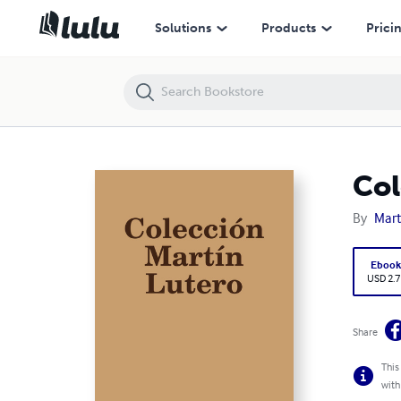
Colección Martín Lutero
Solutions
Products
Prici
Col
By
Mart
Eboo
USD 2.7
Share
This
with