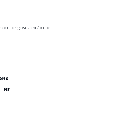
ormador religioso alemán que 
ons
PDF