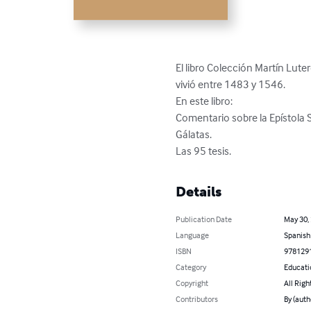
El libro Colección Martín Lute
vivió entre 1483 y 1546.

En este libro:

Comentario sobre la Epístola S
Gálatas.

Las 95 tesis.
Details
Publication Date
May 30,
Language
Spanish
ISBN
978129
Category
Educati
Copyright
All Righ
Contributors
By (auth