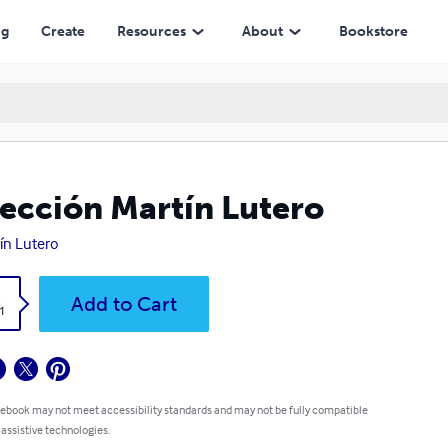
ng
Create
Resources
About
Bookstore
ección Martín Lutero
ín Lutero
k
Add to Cart
1
 ebook may not meet accessibility standards and may not be fully compatible
 assistive technologies.