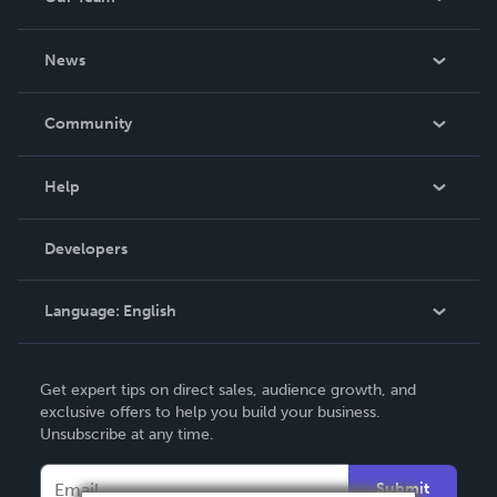
About Us
News
Careers
In The News
Community
Events
Blog
Help
Videos
Order Lookup
Developers
Podcast
Knowledge Base
Language:
English
Contact Support
English
Get expert tips on direct sales, audience growth, and
Deutsch
exclusive offers to help you build your business.
Unsubscribe at any time.
Français
Italiano
Submit