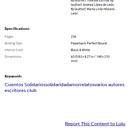
By (author): Yolanda Escribá, By
(author): Andrea López de León,
By (author): Marta Lilián Molano
León
Specifications
Pages
236
Binding Type
Paperback Perfect Bound
Interior Color
Black & White
Dimensions
A5 (5.83 x 8.27 in / 148 x 210
mm)
Keywords
Cuentos Solidarios
solidaridad
amor
relatos
varios autores
escritores club
Report This Content to Lulu