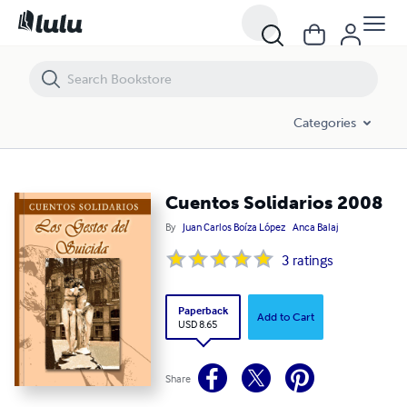
Cuentos Solidarios 2008
Categories
Cuentos Solidarios 2008
By
Juan Carlos Boíza López
Anca Balaj
3
ratings
Paperback
Add to Cart
USD 8.65
Share