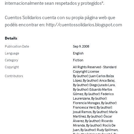
internacionalmente sean respetados y protegidos".

Cuentos Solidarios cuenta con su propia página web que 
podéis encontrar en: http://cuentossolidarios.blogspot.com
Details
Publication Date
Sep 9, 2008
Language
English
Category
Fiction
Copyright
All Rights Reserved - Standard
Copyright License
Contributors
By (author): Juan Carlos Boíza
López, By (author): Anca Balaj,
By (author): Diego Jurado Lara,
By (author): Eduardo Martos
Gómez, By (author): Federico
Laurenzana, By (author):
Florencia Moragas, By (author):
Francesca Verd, By (author):
Josué Ramos, By (author): María
Martínez, By (author): Óscar
Álvarez, By (author): Ricardo
Miranda, By (author): Rocío De
Juan, By (author): Rudy Spillman,