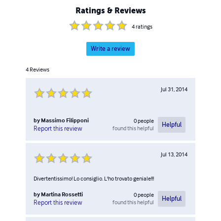
Ratings & Reviews
4
ratings
Write a review
4
Reviews
Jul 31, 2014
by
Massimo Filipponi
0
people
Helpful
found this helpful
Report this review
Jul 13, 2014
Divertentissimo! Lo consiglio. L'ho trovato geniale!!!
by
Martina Rossetti
0
people
Helpful
found this helpful
Report this review