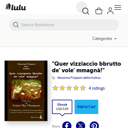
"Quer vizziaccio bbrutto de' vole' mmagnà!"
Categories
"Quer vizziaccio bbrutto
de' vole' mmagnà!"
By
Massimo Filipponi detto Kolkov
4
ratings
Ebook
Add to Cart
USD 5.09
Share