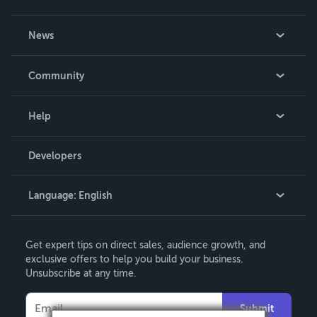
About Us
News
Careers
In The News
Community
Events
Blog
Help
Videos
Order Lookup
Developers
Podcast
Knowledge Base
Language:
English
Contact Support
English
Get expert tips on direct sales, audience growth, and
Deutsch
exclusive offers to help you build your business.
Unsubscribe at any time.
Français
Italiano
Submit