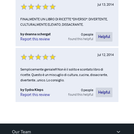
Jul 13, 2014
FINALMENTE UN LIBRO DI RICETTE "DIVERSO": DIVERTENTE,
CULTURALMENTE ELEVATO, DISSACRANTE.
by
deanna schergat
0
people
Helpful
found this helpful
Report this review
Jul 12, 2014
Semplicemente geniale!!! Non è il solito e scontato libro di
ricette. Questo è un miscuglio di cultura, cucina, dissacrante,
divertente...unico. Lo consiglio.
by
Sydra Kleps
0
people
Helpful
found this helpful
Report this review
Our Team