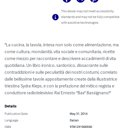
This ebook may not meet accessibility
standards and may not be fully compatible
with assistive technologies.
"La cucina, la tavola, intesa non solo come alimentazione, ma 
come cultura, mondanità, vita sociale e comunitaria, ricette 
come mezzo per raccontare e descrivere accadimenti di vita 
quotidiana. Un libro ironico, sardonico, dissacrante sulle 
contraddizioni e sulle peculiatità dei nostri costumi, correlato 
dalle bellissime tavole appositamente create dalla illustratrice 
triestina Sydra Kleps, e con la prefazione del mitico regista e 
conduttore radiotelevisivo Rai Ernesto "Bax" Bassignano!"
Details
Publication Date
May 31, 2014
Language
Italian
ISBN
9781291900590