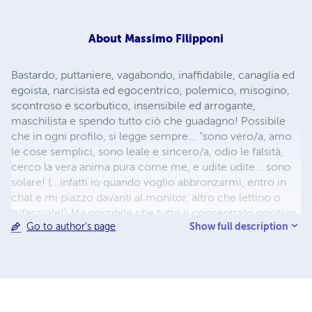
About
Massimo Filipponi
Bastardo, puttaniere, vagabondo, inaffidabile, canaglia ed
egoista, narcisista ed egocentrico, polemico, misogino,
scontroso e scorbutico, insensibile ed arrogante,
maschilista e spendo tutto ciò che guadagno! Possibile
che in ogni profilo, si legge sempre... "sono vero/a, amo
le cose semplici, sono leale e sincero/a, odio le falsità,
cerco la vera anima pura come me, e udite udite... sono
solare! (...infatti io quando voglio abbronzarmi, entro in
chat e mi piazzo davanti al monitor, altro che lettino o
trifacciale!) Ma possibile che tutto il concentrato positivo
Show full description
Go to author's page
dell'umanità è nei profili in internet?... E i cattivi?