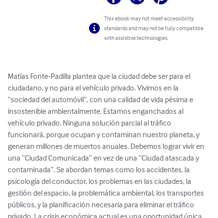
This ebook may not meet accessibility
standards and may not be fully compatible
with assistive technologies.
Matías Fonte-Padilla plantea que la ciudad debe ser para el 
ciudadano, y no para el vehículo privado. Vivimos en la 
“sociedad del automóvil”, con una calidad de vida pésima e 
insostenible ambientalmente. Estamos enganchados al 
vehículo privado. Ninguna solución parcial al tráfico 
funcionará, porque ocupan y contaminan nuestro planeta, y 
generan millones de muertos anuales. Debemos lograr vivir en 
una “Ciudad Comunicada” en vez de una “Ciudad atascada y 
contaminada”. Se abordan temas como los accidentes, la 
psicología del conductor, los problemas en las ciudades, la 
gestión del espacio, la problemática ambiental, los transportes 
públicos, y la planificación necesaria para eliminar el tráfico 
privado. La crisis económica actual es una oportunidad única, 