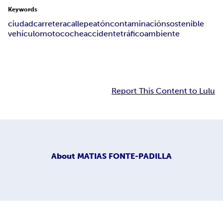
Keywords
ciudad
carretera
calle
peatón
contaminación
sostenible
vehículo
moto
coche
accidente
tráfico
ambiente
Report This Content to Lulu
About
MATIAS FONTE-PADILLA