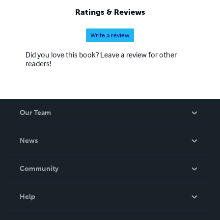
Ratings & Reviews
Write a review
Did you love this book? Leave a review for other
readers!
Our Team
About Us
News
Careers
In The News
Community
Events
Blog
Help
Videos
Order Lookup